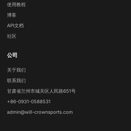
使用教程
博客
API文档
社区
公司
关于我们
联系我们
甘肃省兰州市城关区人民路651号
+86-0931-0588531
admin@will-crownsports.com