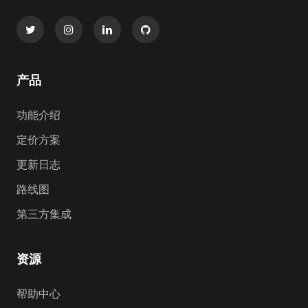
产品
功能介绍
定价方案
更新日志
路线图
第三方集成
资源
帮助中心