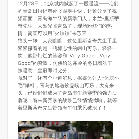
12月28日，北京城内掀起了一股暖流——咱们
的青岛日报记者孙飞眼疾手快，赶紧分享了视
频画面：青岛海牛队的新掌门人，米兰-里斯蒂
奇先生，大驾光临青岛了，现场粉丝们的热
情，简直可以用“火辣辣”来形容！
镜头一转，大家瞧瞧，这位里斯蒂奇先生手里
紧紧攥着的是一瓶标志性的崂山可乐。轻轻一
饮，他那灿烂的笑容和“Very Good，Very
Good”的赞叹，仿佛给这寒冷的冬日增添了一
抹暖意，
皇冠即时比分
。
哦对了，还有个小道消息，据媒体达人“体坛小
毛”爆料，青岛的地道饮品崂山可乐，大有来
头，已经悄悄成为了青岛海牛新赛季的强力后
盾呢！看来新赛季的战鼓已经悄悄擂响，就等
着里斯蒂奇先生带领海牛们乘风破浪了！