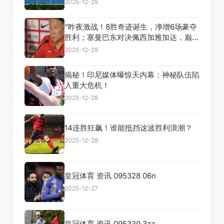
2025-12-29
“昨夜激战！8胜奇迹诞生，净增6场豪夺
胜利；塞曼巴东对决佩西加雅加达，巅峰
对决一触即发！”
2025-12-29
揭秘！印尼媒体曝惊天内幕：神秘队伍陷
入重大危机！
2025-12-28
14连胜狂飙！谁能抵挡这波胜利浪潮？
2025-12-28
皇冠体育 资讯 095328 06n
2025-12-27
皇冠体育 资讯 095339 3zz