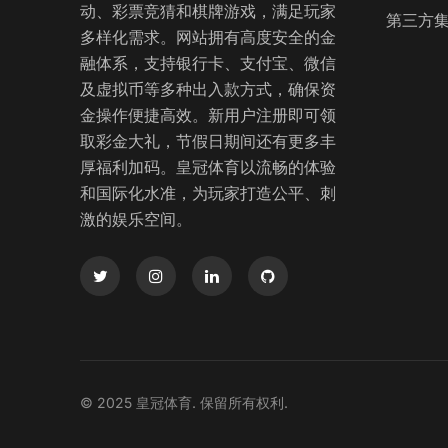
动、彩票竞猜和棋牌游戏，满足玩家
第三方
多样化需求。网站拥有高度安全的金
融体系，支持银行卡、支付宝、微信
及虚拟币等多种出入款方式，确保资
金操作便捷高效。新用户注册即可领
取彩金大礼，节假日期间还有更多丰
厚福利加码。皇冠体育以流畅的体验
和国际化水准，为玩家打造公平、刺
激的娱乐空间。
© 2025 皇冠体育. 保留所有权利.