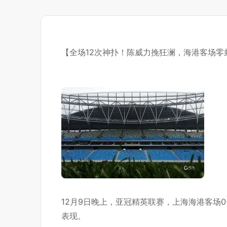
【全场12次神扑！陈威力挽狂澜，海港客场零
12月9日晚上，亚冠精英联赛，上海海港客场
表现。