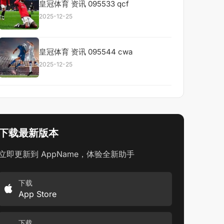
皇冠体育 资讯 095533 qcf
2025-12-25
皇冠体育 资讯 095544 cwa
2025-12-25
下载最新版本
立即更新到 AppName，体验全新助手
下载
App Store
下载