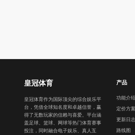
皇冠体育
产品
功能介
皇冠体育作为国际顶尖的综合娱乐平
台，凭借全球知名度和卓越信誉，赢
定价方
得了无数玩家的信赖与喜爱。平台涵
更新日
盖足球、篮球、网球等热门体育赛事
路线图
投注，同时融合电子娱乐、真人互