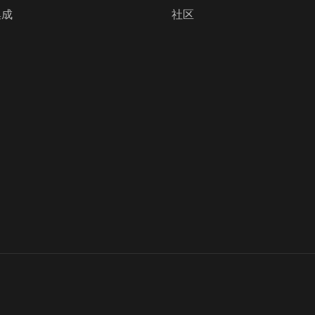
集成
社区