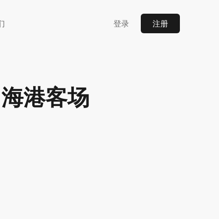
们
登录
注册
，海港客场