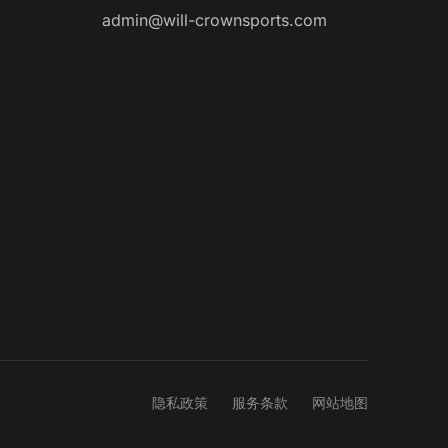
admin@will-crownsports.com
隐私政策
服务条款
网站地图