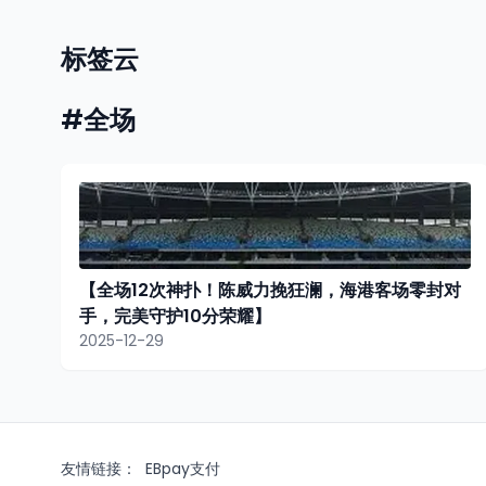
标签云
#全场
【全场12次神扑！陈威力挽狂澜，海港客场零封对
手，完美守护10分荣耀】
2025-12-29
友情链接：
EBpay支付