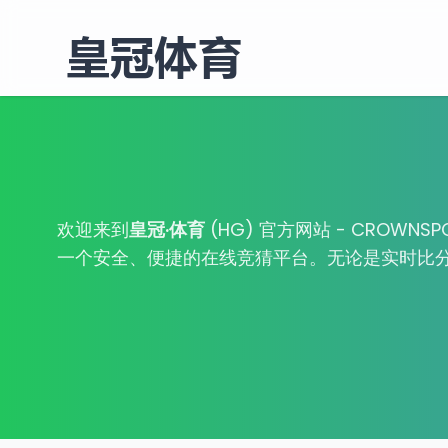
欢迎来到
皇冠·体育
(HG) 官方网站 - CRO
一个安全、便捷的在线竞猜平台。无论是实时比分