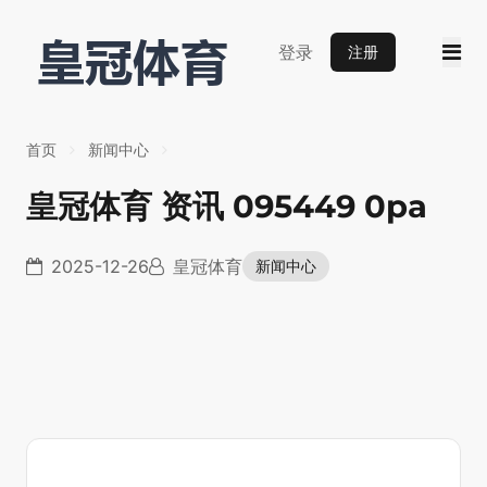
登录
注册
首页
新闻中心
皇冠体育 资讯 095449 0pa
2025-12-26
皇冠体育
新闻中心