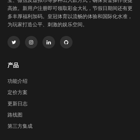
宝、微信及虚拟币等多种出入款方式，确保资金操作便捷
高效。新用户注册即可领取彩金大礼，节假日期间还有更
多丰厚福利加码。皇冠体育以流畅的体验和国际化水准，
为玩家打造公平、刺激的娱乐空间。
产品
功能介绍
定价方案
更新日志
路线图
第三方集成