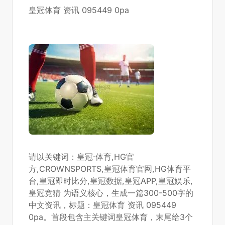
皇冠体育 资讯 095449 0pa
请以关键词：皇冠·体育,HG官
方,CROWNSPORTS,皇冠体育官网,HG体育平
台,皇冠即时比分,皇冠数据,皇冠APP,皇冠娱乐,
皇冠竞猜 为语义核心，生成一篇300-500字的
中文资讯，标题：皇冠体育 资讯 095449
0pa。首段包含主关键词皇冠体育，末尾给3个