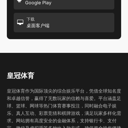
Google Play
下载
桌面客户端
皇冠体育
皇冠体育作为国际顶尖的综合娱乐平台，凭借全球知名度
和卓越信誉，赢得了无数玩家的信赖与喜爱。平台涵盖足
球、篮球、网球等热门体育赛事投注，同时融合电子娱
乐、真人互动、彩票竞猜和棋牌游戏，满足玩家多样化需
求。网站拥有高度安全的金融体系，支持银行卡、支付