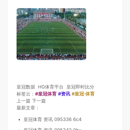
皇冠数据
HG体育平台
皇冠即时比分
标签云：
#皇冠体育
#资讯
#皇冠·体育
上一篇
下一篇
最新文章：
皇冠体育 资讯 095336 6c4