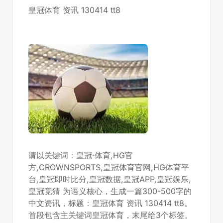
皇冠体育 资讯 130414 tt8
请以关键词：皇冠·体育,HG官
方,CROWNSPORTS,皇冠体育官网,HG体育平
台,皇冠即时比分,皇冠数据,皇冠APP,皇冠娱乐,
皇冠竞猜 为语义核心，生成一篇300-500字的
中文资讯，标题：皇冠体育 资讯 130414 tt8。
首段包含主关键词皇冠体育，末尾给3个标签。