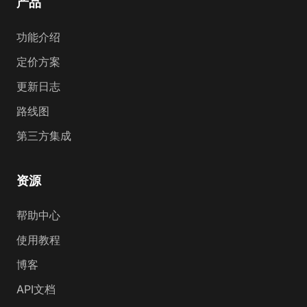
产品
功能介绍
定价方案
更新日志
路线图
第三方集成
资源
帮助中心
使用教程
博客
API文档