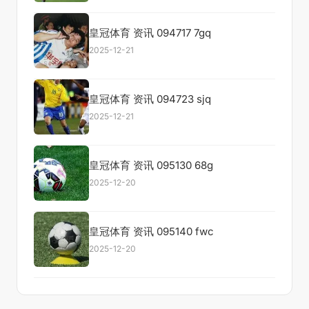
皇冠体育 资讯 094717 7gq
2025-12-21
皇冠体育 资讯 094723 sjq
2025-12-21
皇冠体育 资讯 095130 68g
2025-12-20
皇冠体育 资讯 095140 fwc
2025-12-20