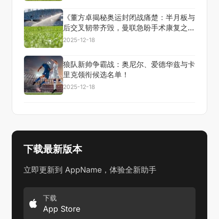
《董方卓揭秘奥运封闭战痛楚：半月板与
后交叉韧带齐毁，曼联急盼手术康复之
旅》
2025-12-18
狼队新帅争霸战：奥尼尔、爱德华兹与卡
里克领衔候选名单！
2025-12-18
下载最新版本
立即更新到 AppName，体验全新助手
下载
App Store