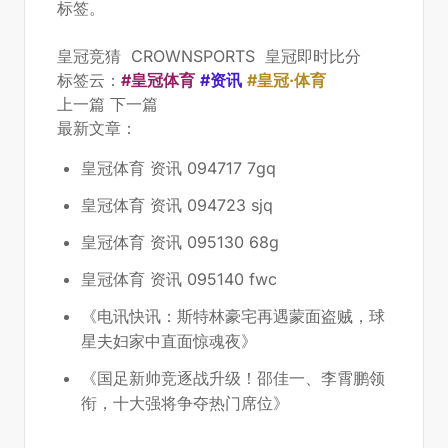
标签。
皇冠竞猜
CROWNSPORTS
皇冠即时比分
标签云：
#皇冠体育
#资讯
#皇冠·体育
上一篇
下一篇
最新文章：
皇冠体育 资讯 094717 7gq
皇冠体育 资讯 094723 sjq
皇冠体育 资讯 095130 68g
皇冠体育 资讯 095140 fwc
《电讯快讯：斯特林豪宅再遇蒙面盗贼，球
星夫妇家中直面惊魂夜》
《国足新帅竞逐战升级！邵佳一、李霄鹏领
衔，十大强将争夺热门席位》