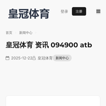
登录
注册
首页
新闻中心
皇冠体育 资讯 094900 atb
2025-12-22
皇冠体育
新闻中心