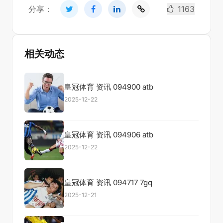
分享：
1163
相关动态
皇冠体育 资讯 094900 atb
2025-12-22
皇冠体育 资讯 094906 atb
2025-12-22
皇冠体育 资讯 094717 7gq
2025-12-21