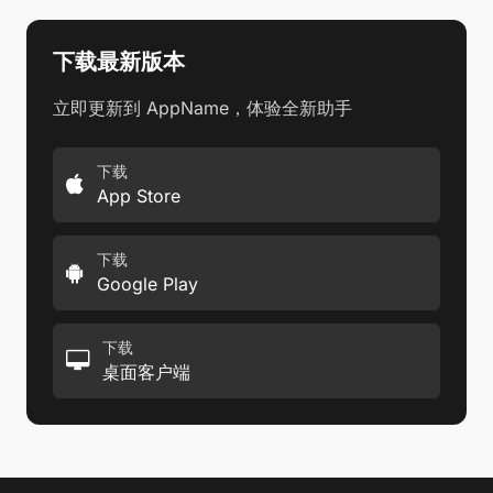
下载最新版本
立即更新到 AppName，体验全新助手
下载
App Store
下载
Google Play
下载
桌面客户端