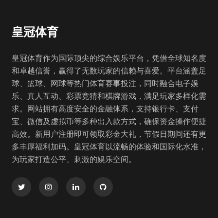
皇冠体育
皇冠体育作为国际顶尖的综合娱乐平台，凭借全球知名度
和卓越信誉，赢得了无数玩家的信赖与喜爱。平台涵盖足
球、篮球、网球等热门体育赛事投注，同时融合电子娱
乐、真人互动、彩票竞猜和棋牌游戏，满足玩家多样化需
求。网站拥有高度安全的金融体系，支持银行卡、支付
宝、微信及虚拟币等多种出入款方式，确保资金操作便捷
高效。新用户注册即可领取彩金大礼，节假日期间还有更
多丰厚福利加码。皇冠体育以流畅的体验和国际化水准，
为玩家打造公平、刺激的娱乐空间。