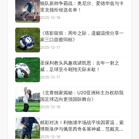
狼队新帅争霸战：奥尼尔、爱德华兹与卡
里克领衔候选名单！
2025-12-18
《塔影留痕：周年之际，遗孀温情分享一
家三口甜蜜同框》
2025-12-17
圣保利教头风趣戏谑凯恩：去年一射之
威，足球至今翱翔天际未歇！
2025-12-17
《北青独家揭秘：U20亚洲杯主办权助我
国足球迈向更强国际舞台》
2025-12-16
精彩对决！利物浦半场战平埃因霍温，索
博斯洛伊与佩里西奇各展神威，范戴克制
造争议点球！
2025-12-16