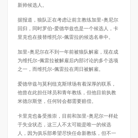
新帅候选人。
据报道，狼队正在考虑让前主教练加里-奥尼尔
回归，同时罗伯-爱德华兹也是一个候选人，卡
里克也在接替维托尔-佩雷拉的候选名单中。
加里-奥尼尔在不到一年前被狼队解雇，现在成
为维托尔-佩雷拉被解雇后内部讨论的多个选项
之一，而维托尔-佩雷拉在周日被解雇。
爱德华兹与莫利纽克斯球场有着深厚的联系，
他曾在此担任球员和青年教练，但他目前执教
米德尔斯堡，任何转会都需要赔偿。
卡里克也备受推崇，目前和加里-奥尼尔一样处
于失业状态，这三人不太可能是唯一的候选
人，因为俱乐部希望尽快任命新教练，但不一