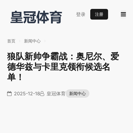
登录
注册
首页
新闻中心
狼队新帅争霸战：奥尼尔、爱
德华兹与卡里克领衔候选名
单！
2025-12-18
皇冠体育
新闻中心