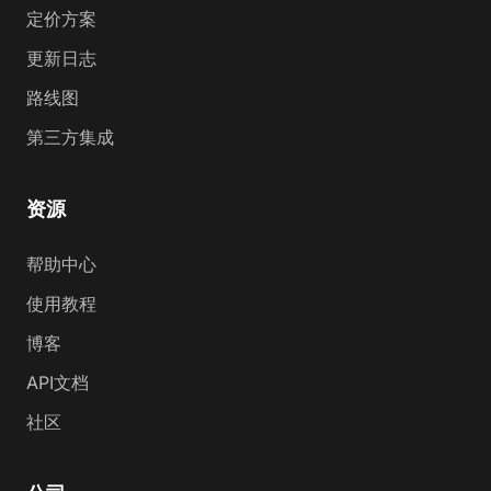
定价方案
更新日志
路线图
第三方集成
资源
帮助中心
使用教程
博客
API文档
社区