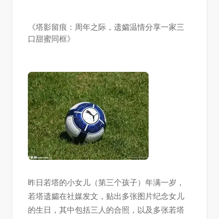
《塔影留痕：周年之际，遗孀温情分享一家三
口甜蜜同框》
昨日若塔的小女儿（第三个孩子）年满一岁，
若塔遗孀在社媒发文，贴出多张图片纪念女儿
的生日，其中包括三人的合照，以及多张若塔