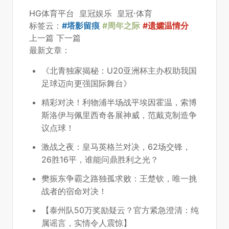
HG体育平台
皇冠娱乐
皇冠·体育
标签云：
#塔影留痕
#周年之际
#遗孀温情分
上一篇
下一篇
最新文章：
《北青独家揭秘：U20亚洲杯主办权助我国
足球迈向更强国际舞台》
精彩对决！利物浦半场战平埃因霍温，索博
斯洛伊与佩里西奇各展神威，范戴克制造争
议点球！
激战之夜：皇马英格兰对决，62场交锋，
26胜16平，谁能问鼎胜利之光？
樊振东争霸之路独孤求败：王楚钦，唯一挑
战者的宿命对决！
【泰州队50万奖励疑云？官方紧急澄清：纯
属谣言，实情令人震惊】