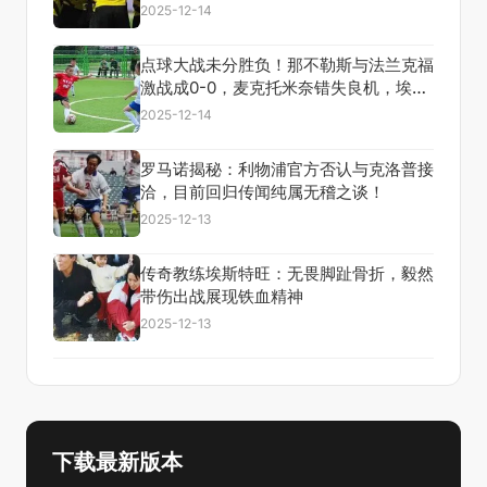
2025-12-14
点球大战未分胜负！那不勒斯与法兰克福
激战成0-0，麦克托米奈错失良机，埃尔
马斯制造惊魂时刻！
2025-12-14
罗马诺揭秘：利物浦官方否认与克洛普接
洽，目前回归传闻纯属无稽之谈！
2025-12-13
传奇教练埃斯特旺：无畏脚趾骨折，毅然
带伤出战展现铁血精神
2025-12-13
下载最新版本