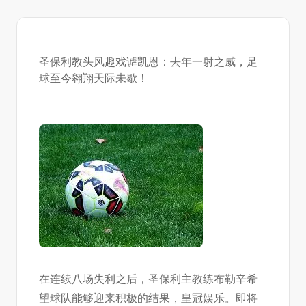
圣保利教头风趣戏谑凯恩：去年一射之威，足
球至今翱翔天际未歇！
在连续八场失利之后，圣保利主教练布勒辛希
望球队能够迎来积极的结果，
皇冠娱乐
。即将