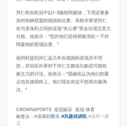
拜仁刚在欧冠中以1-3输给阿森纳，下周还要参
加对柏林联盟的德国杯比赛。布勒辛希望拜仁
在与圣保利之间的这场“夹心赛”里会出现注意力
分散。他表示：“也许他们还得稍微消化一下对
阿森纳的那场比赛。”
他同时提到拜仁这几年在德国杯表现并不理
想，并回应外界对于拜仁主教练孔帕尼可能轮
换主力的讨论。他表示：“我确实认为他们的重
点也在德国杯上。他们现在肯定不想再次被淘
汰。”
CROWNSPORTS
皇冠娱乐
皇冠·体育
标签云：
#圣保利教头
#风趣戏谑凯
#去年一射
之