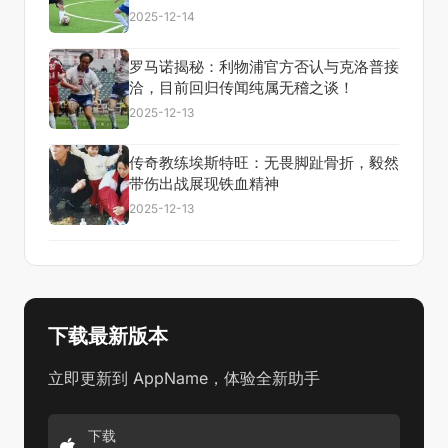
马斯制造惊魂时刻！
2025-12-14
罗马诺揭秘：利物浦官方否认与克洛普接
洽，目前回归传闻纯属无稽之谈！
2025-12-13
传奇教练埃斯特旺：无畏脚趾骨折，毅然
带伤出战展现铁血精神
2025-12-13
下载最新版本
立即更新到 AppName，体验全新助手
下载