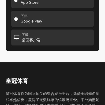
App Store
下载
Google Play
下载
桌面客户端
皇冠体育
皇冠体育作为国际顶尖的综合娱乐平台，凭借全球知名度
和卓越信誉，赢得了无数玩家的信赖与喜爱。平台涵盖足