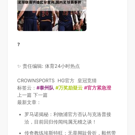
❓
✨ 责任编辑: 体育24小时热点
CROWNSPORTS
HG官方
皇冠竞猜
标签云：
#泰州队
#万奖励疑云
#官方紧急澄
上一篇
下一篇
最新文章：
罗马诺揭秘：利物浦官方否认与克洛普接
洽，目前回归传闻纯属无稽之谈！
传奇教练埃斯特旺：无畏脚趾骨折，毅然带