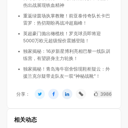
伤出战展现铁血精神
重返绿茵场执掌教鞭！前亚泰传奇队长卡巴
雷罗：热切期盼再战冲超巅峰！
英超豪门抛出橄榄枝！罗克球员即将迎
5000万欧元超级报价震撼登陆！
独家揭秘：16岁新星博利亮相巴黎一线队训
练营，有望跻身主力轮换！
独家揭秘！青岛海牛宿舍惊现鞋柜疑云：外
援兰克尔疑带走队友一双“神秘战靴”！
分享：
3986
相关动态