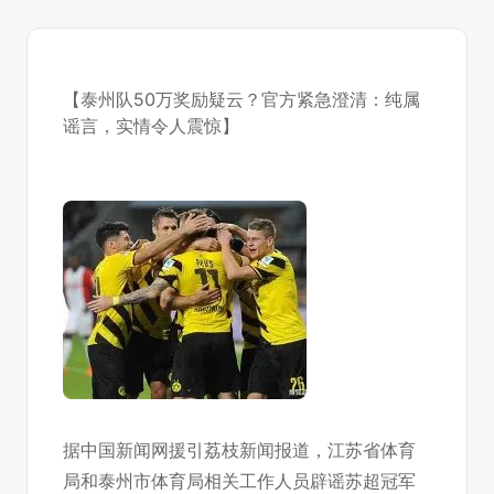
【泰州队50万奖励疑云？官方紧急澄清：纯属
谣言，实情令人震惊】
据中国新闻网援引荔枝新闻报道，江苏省体育
局和泰州市体育局相关工作人员辟谣苏超冠军