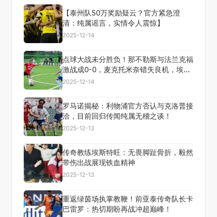
【泰州队50万奖励疑云？官方紧急澄
清：纯属谣言，实情令人震惊】
2025-12-14
点球大战未分胜负！那不勒斯与法兰克福
激战成0-0，麦克托米奈错失良机，埃尔
马斯制造惊魂时刻！
2025-12-14
罗马诺揭秘：利物浦官方否认与克洛普接
洽，目前回归传闻纯属无稽之谈！
2025-12-13
传奇教练埃斯特旺：无畏脚趾骨折，毅然
带伤出战展现铁血精神
2025-12-13
重返绿茵场执掌教鞭！前亚泰传奇队长卡
巴雷罗：热切期盼再战冲超巅峰！