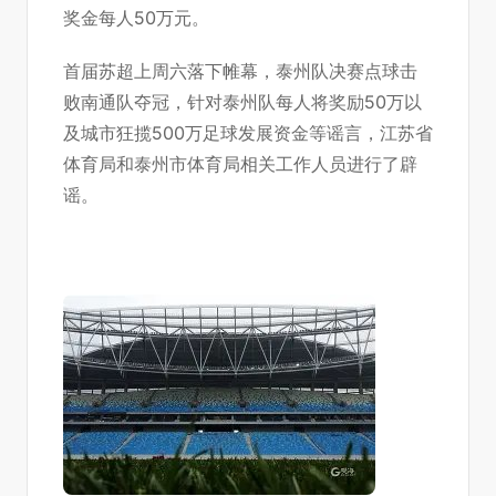
奖金每人50万元。
首届苏超上周六落下帷幕，泰州队决赛点球击
败南通队夺冠，针对泰州队每人将奖励50万以
及城市狂揽500万足球发展资金等谣言，江苏省
体育局和泰州市体育局相关工作人员进行了辟
谣。