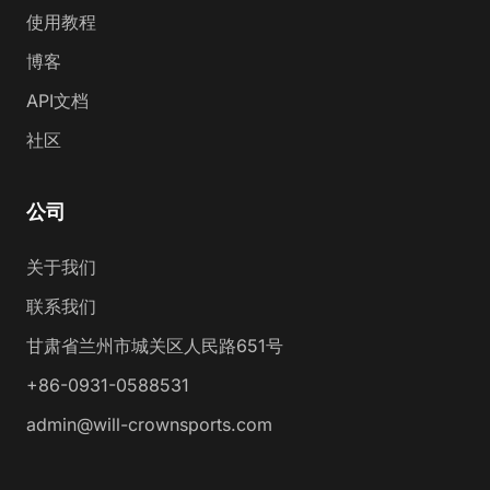
使用教程
博客
API文档
社区
公司
关于我们
联系我们
甘肃省兰州市城关区人民路651号
+86-0931-0588531
admin@will-crownsports.com