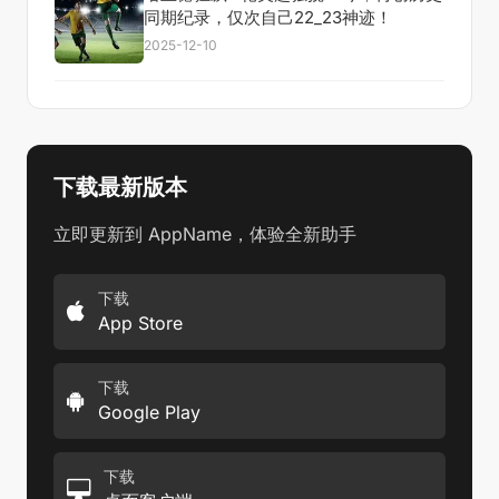
同期纪录，仅次自己22_23神迹！
2025-12-10
下载最新版本
立即更新到 AppName，体验全新助手
下载
App Store
下载
Google Play
下载