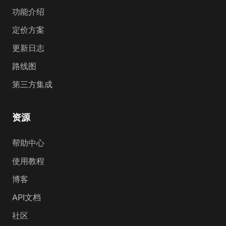
功能介绍
定价方案
更新日志
路线图
第三方集成
资源
帮助中心
使用教程
博客
API文档
社区