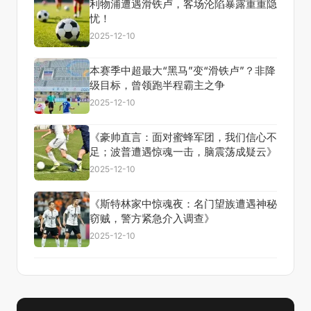
利物浦遭遇滑铁卢，客场沦陷暴露重重隐
忧！
2025-12-10
本赛季中超最大“黑马”变“滑铁卢”？非降
级目标，曾领跑半程霸主之争
2025-12-10
《豪帅直言：面对蜜蜂军团，我们信心不
足；波普遭遇惊魂一击，脑震荡成疑云》
2025-12-10
《斯特林家中惊魂夜：名门望族遭遇神秘
窃贼，警方紧急介入调查》
2025-12-10