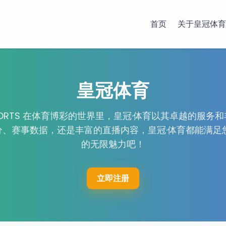
首页
关于皇冠体
皇冠体育
WNSPORTS 在体育博彩的世界里，皇冠·体育以其卓越的
、赛事数据，还是丰富的直播内容，皇冠·体育都能满足
的无限魅力吧！
立即注册