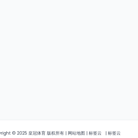
right © 2025
皇冠体育
版权所有 |
网站地图
|
标签云
|
标签云