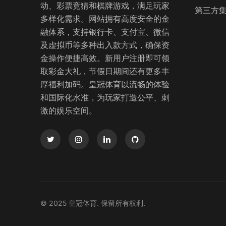
动、彩票竞猜和棋牌游戏，满足玩家
第三方
多样化需求。网站拥有高度安全的金
融体系，支持银行卡、支付宝、微信
及虚拟币等多种出入款方式，确保资
金操作便捷高效。新用户注册即可领
取彩金大礼，节假日期间还有更多丰
厚福利加码。皇冠体育以流畅的体验
和国际化水准，为玩家打造公平、刺
激的娱乐空间。
© 2025 皇冠体育. 保留所有权利.