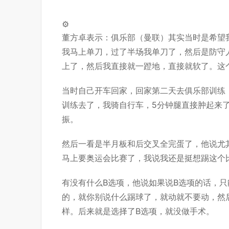
⚙️
董方卓表示：俱乐部（曼联）其实当时是希望
我马上单刀，过了半场我单刀了，然后是防守
上了，然后我直接就一蹬地，直接就软了。这
当时自己开车回家，回家第二天去俱乐部训练
训练去了，我骑自行车，5分钟腿直接肿起来
振。
然后一看是半月板和后交叉全完蛋了，他说尤
马上要奥运会比赛了，我说我还是挺想踢这个
有没有什么B选项，他说如果说B选项的话，
的，就你别说什么踢球了，就动就不要动，然
样。后来就是选择了B选项，就没做手术。