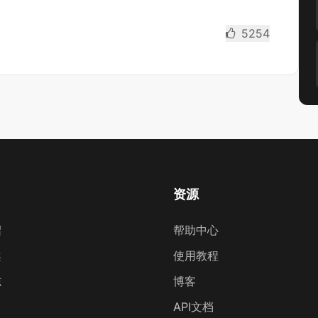
5254
资源
绍
帮助中心
案
使用教程
志
博客
API文档