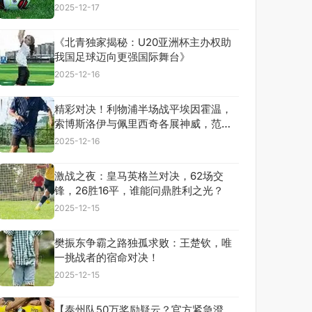
2025-12-17
《北青独家揭秘：U20亚洲杯主办权助
我国足球迈向更强国际舞台》
2025-12-16
精彩对决！利物浦半场战平埃因霍温，
索博斯洛伊与佩里西奇各展神威，范戴
克制造争议点球！
2025-12-16
激战之夜：皇马英格兰对决，62场交
锋，26胜16平，谁能问鼎胜利之光？
2025-12-15
樊振东争霸之路独孤求败：王楚钦，唯
一挑战者的宿命对决！
2025-12-15
【泰州队50万奖励疑云？官方紧急澄