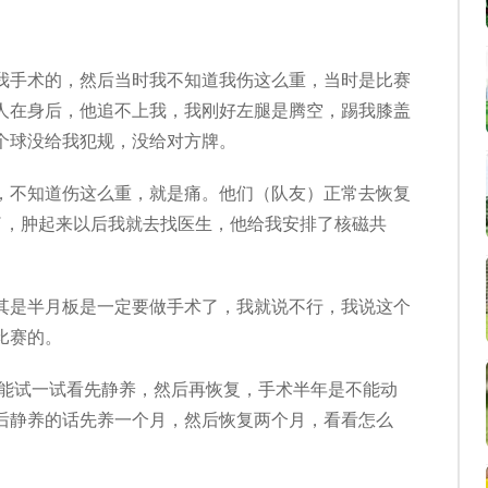
我手术的，然后当时我不知道我伤这么重，当时是比赛
人在身后，他追不上我，我刚好左腿是腾空，踢我膝盖
个球没给我犯规，没给对方牌。
，不知道伤这么重，就是痛。他们（队友）正常去恢复
了，肿起来以后我就去找医生，他给我安排了核磁共
其是半月板是一定要做手术了，我就说不行，我说这个
比赛的。
只能试一试看先静养，然后再恢复，手术半年是不能动
后静养的话先养一个月，然后恢复两个月，看看怎么