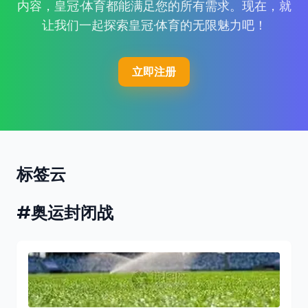
内容，皇冠·体育都能满足您的所有需求。现在，就
让我们一起探索皇冠·体育的无限魅力吧！
立即注册
标签云
#奥运封闭战