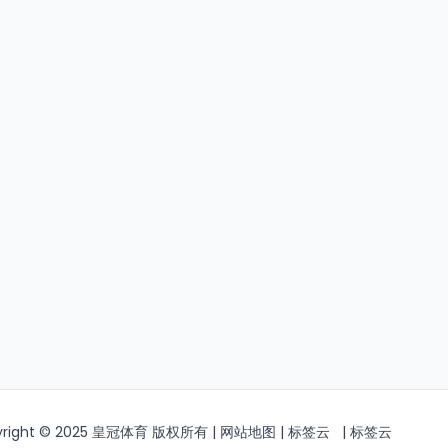
right © 2025
皇冠体育
版权所有 |
网站地图
|
标签云
|
标签云