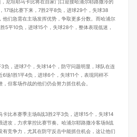
上演，尼坦耶马卡比将在自家门口迎接哈浦尔耶路撒冷的
17场比赛下来，7胜2平8负，进球29个，失球38
，他们急需在主场发挥优势，争取更多分数。而哈浦尔
胜5平10负，进球15个，失球28个，整体表现低迷，
平3负，进球7个，失球14个，防守问题明显，球队在连
场1胜1平4负，进球6个，失球11个，表现同样不
挫，但客场作战的他们仍会努力抓住机会。
比本赛季主场8战3胜2平3负，进球15个，失球14
强进攻，力求掌控比赛节奏。哈浦尔耶路撒冷客场9战
并非没有竞争力，尤其在防守反击中能抓住机会，这让他们