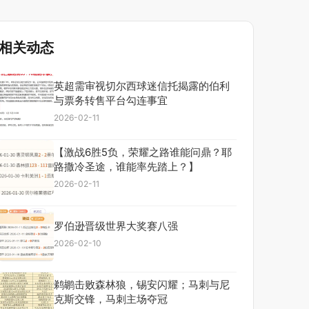
相关动态
英超需审视切尔西球迷信托揭露的伯利
与票务转售平台勾连事宜
2026-02-11
【激战6胜5负，荣耀之路谁能问鼎？耶
路撒冷圣途，谁能率先踏上？】
2026-02-11
罗伯逊晋级世界大奖赛八强
2026-02-10
鹈鹕击败森林狼，锡安闪耀；马刺与尼
克斯交锋，马刺主场夺冠