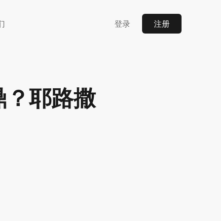
们
登录
注册
鼎？耶路撒