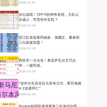
2026-02-10
全红战绩！13中11的神奇表现，主队让
步减少，究竟有何玄机？
2026-02-09
浙江队喜迎萊昂納多、孫國文、董春雨
三位新援加盟！
2026-02-09
西班牙一马当先！奥亚萨瓦尔主罚点
球，一蹴而就。
2026-02-08
“诺伊尔失误克拉马里奇立功，霍芬海姆
4-2逆袭拜仁”
2026-02-08
Pinatar杯国际邀请赛第三轮激战在即：