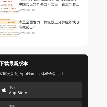
中国女足对阵墨西哥女足，首发阵容正
式公布
2026-02-05
库里全面发力，摘板投三分并组织快攻
高效反击！
2026-02-05
下载最新版本
立即更新到 AppName，体验全新助手
下载
App Store
下载