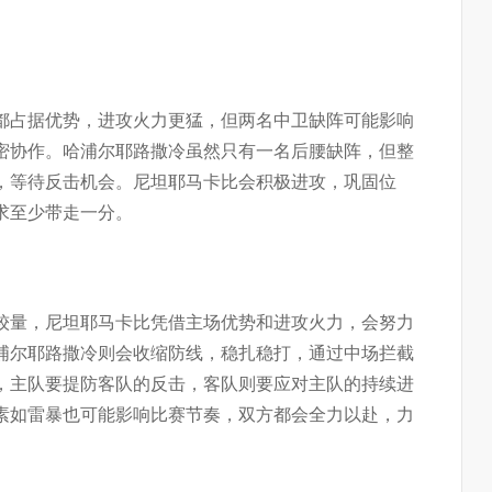
都占据优势，进攻火力更猛，但两名中卫缺阵可能影响
密协作。哈浦尔耶路撒冷虽然只有一名后腰缺阵，但整
，等待反击机会。尼坦耶马卡比会积极进攻，巩固位
求至少带走一分。
较量，尼坦耶马卡比凭借主场优势和进攻火力，会努力
浦尔耶路撒冷则会收缩防线，稳扎稳打，通过中场拦截
，主队要提防客队的反击，客队则要应对主队的持续进
素如雷暴也可能影响比赛节奏，双方都会全力以赴，力