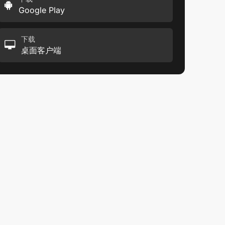
Google Play
下载
桌面客户端