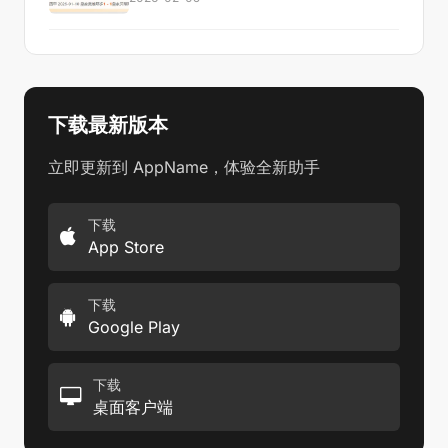
下载最新版本
立即更新到 AppName，体验全新助手
下载
App Store
下载
Google Play
下载
桌面客户端