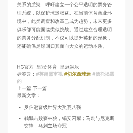
关系的质疑，呼吁建立一个公平透明的票务管
理系统，以保护球迷权益。在当前体育商业环
境中，此类调查和改革已成为趋势，未来更多
俱乐部可能面临类似挑战。通过建立合理透明
的票务分配机制，不仅可以提升英超的形象，
还能确保足球回归其面向大众的运动本质。
HG官方
皇冠·体育
皇冠娱乐
标签云：
#英超需审视
#切尔西球迷
#信托揭露
的
上一篇
下一篇
最新文章：
罗伯逊晋级世界大奖赛八强
鹈鹕击败森林狼，锡安闪耀；马刺与尼克斯
交锋，马刺主场夺冠