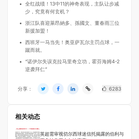
全红战绩！13中11的神奇表现，主队让步减
少，究竟有何玄机？
浙江队喜迎萊昂納多、孫國文、董春雨三位
新援加盟！
西班牙一马当先！奥亚萨瓦尔主罚点球，一
蹴而就。
“诺伊尔失误克拉马里奇立功，霍芬海姆4-2
逆袭拜仁”
分享：
6283
相关动态
英超需审视切尔西球迷信托揭露的伯利与