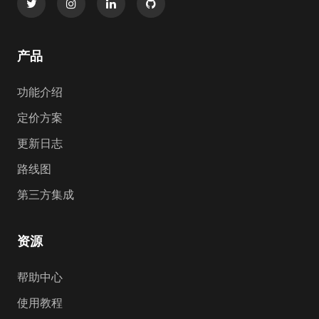
产品
功能介绍
定价方案
更新日志
路线图
第三方集成
资源
帮助中心
使用教程