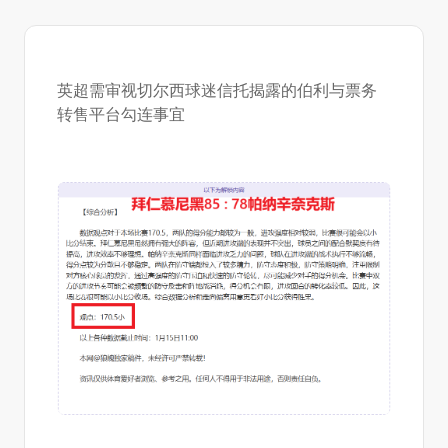
英超需审视切尔西球迷信托揭露的伯利与票务
转售平台勾连事宜