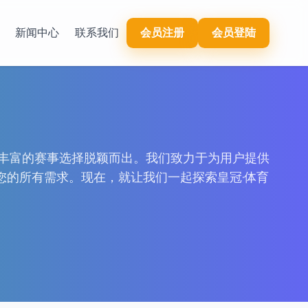
育
新闻中心
联系我们
会员注册
会员登陆
服务和丰富的赛事选择脱颖而出。我们致力于为用户提供
您的所有需求。现在，就让我们一起探索皇冠·体育