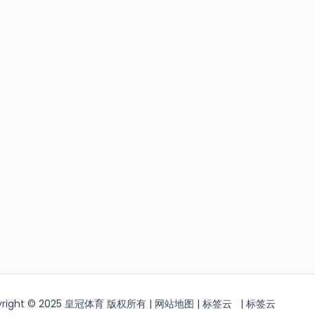
right © 2025
皇冠体育
版权所有 |
网站地图
|
标签云
|
标签云