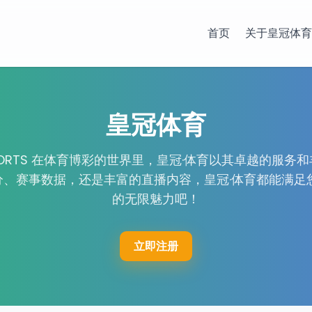
首页
关于皇冠体
皇冠体育
WNSPORTS 在体育博彩的世界里，皇冠·体育以其卓越的
、赛事数据，还是丰富的直播内容，皇冠·体育都能满足
的无限魅力吧！
立即注册