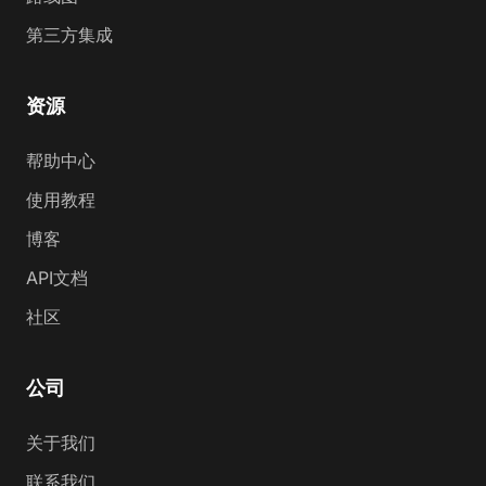
第三方集成
资源
帮助中心
使用教程
博客
API文档
社区
公司
关于我们
联系我们