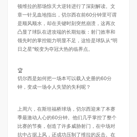
顿维拉的那场惊天大逆转进行了深刻解读。文
章一针见血地指出，切尔西在前60分钟里可谓
是顺风顺水，却在关键时刻突然崩溃，这再次
凸显了球队在进攻端的长期短板：射门效率和
领先时的掌控能力明显不足，这恰是球队从“明
日之星”蜕变为夺冠大热的临界点。
🏆
切尔西是如何把一场本可以载入史册的60分
钟，变成一场令人失望的失利呢？
上周六，在斯坦福桥球场，切尔西迎来了本赛
季最激动人心的60分钟。他们几乎掌控了整个
比赛的节奏，创造了许多威胁射门，在中场对
抗中占据上风，还成功压制了维拉的反击。在