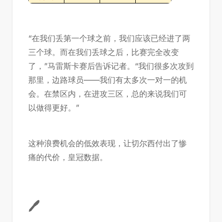
“在我们丢第一个球之前，我们应该已经进了两
三个球。而在我们丢球之后，比赛完全改变
了，”马雷斯卡赛后告诉记者。“我们很多次攻到
那里，边路球员——我们有太多次一对一的机
会。在禁区内，在进攻三区，总的来说我们可
以做得更好。”
这种浪费机会的低效表现，让切尔西付出了惨
痛的代价，
皇冠数据
。
🖊️