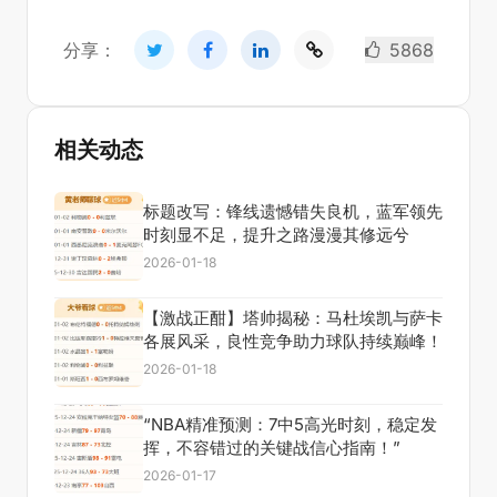
分享：
5868
相关动态
标题改写：锋线遗憾错失良机，蓝军领先
时刻显不足，提升之路漫漫其修远兮
2026-01-18
【激战正酣】塔帅揭秘：马杜埃凯与萨卡
各展风采，良性竞争助力球队持续巅峰！
2026-01-18
“NBA精准预测：7中5高光时刻，稳定发
挥，不容错过的关键战信心指南！”
2026-01-17