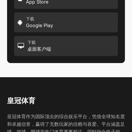
App Store
下载
Google Play
下载
桌面客户端
皇冠体育
皇冠体育作为国际顶尖的综合娱乐平台，凭借全球知名度
和卓越信誉，赢得了无数玩家的信赖与喜爱。平台涵盖足
球、篮球、网球等热门体育赛事投注，同时融合电子娱