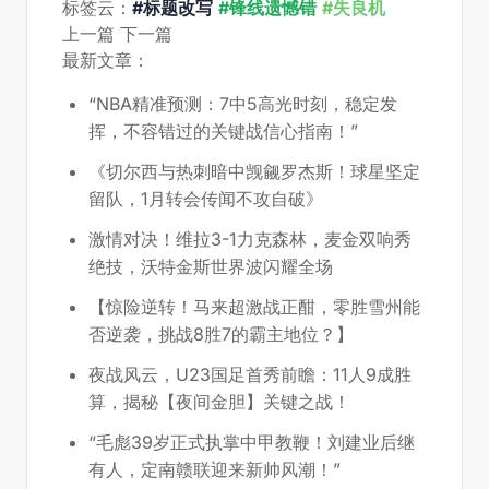
标签云：
#标题改写
#锋线遗憾错
#失良机
上一篇
下一篇
最新文章：
“NBA精准预测：7中5高光时刻，稳定发
挥，不容错过的关键战信心指南！”
《切尔西与热刺暗中觊觎罗杰斯！球星坚定
留队，1月转会传闻不攻自破》
激情对决！维拉3-1力克森林，麦金双响秀
绝技，沃特金斯世界波闪耀全场
【惊险逆转！马来超激战正酣，零胜雪州能
否逆袭，挑战8胜7的霸主地位？】
夜战风云，U23国足首秀前瞻：11人9成胜
算，揭秘【夜间金胆】关键之战！
“毛彪39岁正式执掌中甲教鞭！刘建业后继
有人，定南赣联迎来新帅风潮！”