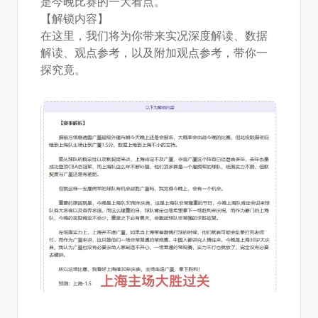
是今晚比赛的一大看点。
【解锁内容】
在这里，我们将为你带来实况深度解读、数据
解读、观点参考，以及附加观点参考，带你一
探究竟。