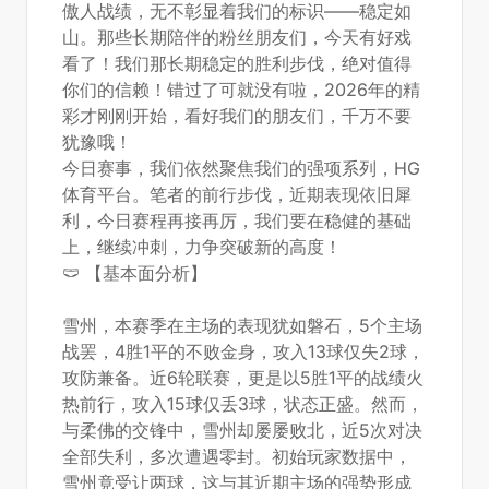
傲人战绩，无不彰显着我们的标识——稳定如
山。那些长期陪伴的粉丝朋友们，今天有好戏
看了！我们那长期稳定的胜利步伐，绝对值得
你们的信赖！错过了可就没有啦，2026年的精
彩才刚刚开始，看好我们的朋友们，千万不要
犹豫哦！
今日赛事，我们依然聚焦我们的强项系列，
HG
体育平台
。笔者的前行步伐，近期表现依旧犀
利，今日赛程再接再厉，我们要在稳健的基础
上，继续冲刺，力争突破新的高度！
🩲 【基本面分析】
雪州，本赛季在主场的表现犹如磐石，5个主场
战罢，4胜1平的不败金身，攻入13球仅失2球，
攻防兼备。近6轮联赛，更是以5胜1平的战绩火
热前行，攻入15球仅丢3球，状态正盛。然而，
与柔佛的交锋中，雪州却屡屡败北，近5次对决
全部失利，多次遭遇零封。初始玩家数据中，
雪州竟受让两球，这与其近期主场的强势形成