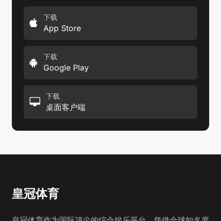
下载
App Store
下载
Google Play
下载
桌面客户端
皇冠体育
皇冠体育作为国际顶尖的综合娱乐平台，凭借全球知名度