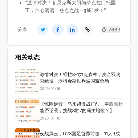
“激情对决！菲尼克斯太阳与萨克拉门托国
王，信心满满，焦点之战一触即发！”
分享：
7683
相关动态
激情对决！维拉3-1力克森林，麦金双响
秀绝技，沃特金斯世界波闪耀全场
2026-01-16
【惊险逆转！马来超激战正酣，零胜雪州
能否逆袭，挑战8胜7的霸主地位？】
2026-01-16
夜战风云，U23国足首秀前瞻：11人9成