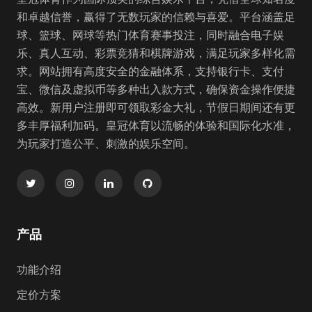
和卓越信誉，赢得了无数玩家的信赖与喜爱。平台涵盖足
球、篮球、网球等热门体育赛事投注，同时融合电子娱
乐、真人互动、彩票竞猜和棋牌游戏，满足玩家多样化需
求。网站拥有高度安全的金融体系，支持银行卡、支付
宝、微信及虚拟币等多种出入款方式，确保资金操作便捷
高效。新用户注册即可领取彩金大礼，节假日期间还有更
多丰厚福利加码。皇冠体育以流畅的体验和国际化水准，
为玩家打造公平、刺激的娱乐空间。
产品
功能介绍
定价方案