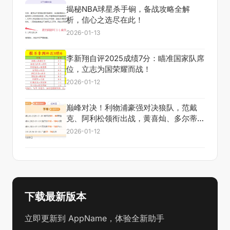
揭秘NBA球星杀手锏，备战攻略全解
析，信心之选尽在此！
2026-01-13
李新翔自评2025成绩7分：瞄准国家队席
位，立志为国荣耀而战！
2026-01-12
巅峰对决！利物浦豪强对决狼队，范戴
克、阿利松领衔出战，黄喜灿、多尔蒂火
力全开！
2026-01-12
下载最新版本
立即更新到 AppName，体验全新助手