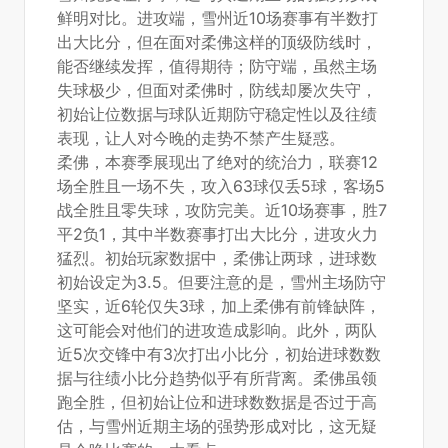
鲜明对比。进攻端，雪州近10场赛事有半数打
出大比分，但在面对柔佛这样的顶级防线时，
能否继续发挥，值得期待；防守端，虽然主场
失球极少，但面对柔佛时，防线却屡次失守，
初始让位数据与球队近期防守稳定性以及往绩
表现，让人对今晚的走势不禁产生疑惑。
柔佛，本赛季展现出了绝对的统治力，联赛12
场全胜且一场不失，攻入63球仅丢5球，客场5
战全胜且零失球，攻防完美。近10场赛事，胜7
平2负1，其中半数赛事打出大比分，进攻火力
猛烈。初始玩家数据中，柔佛让两球，进球数
初始设定为3.5。但要注意的是，雪州主场防守
坚实，近6轮仅失3球，加上柔佛有前锋缺阵，
这可能会对他们的进攻造成影响。此外，两队
近5次交锋中有3次打出小比分，初始进球数数
据与往绩小比分趋势似乎有所背离。柔佛虽领
跑全胜，但初始让位和进球数数据是否过于高
估，与雪州近期主场的强势形成对比，这无疑