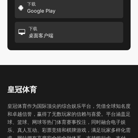
下载
Google Play
下载
桌面客户端
皇冠体育
皇冠体育作为国际顶尖的综合娱乐平台，凭借全球知名度
和卓越信誉，赢得了无数玩家的信赖与喜爱。平台涵盖足
球、篮球、网球等热门体育赛事投注，同时融合电子娱
乐、真人互动、彩票竞猜和棋牌游戏，满足玩家多样化需
求。网站拥有高度安全的金融体系，支持银行卡、支付