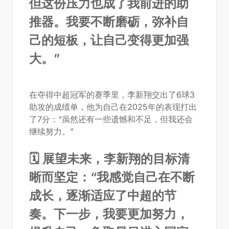
但这份压力也成了我前进的助
推器。我要不断磨砺，弥补自
己的短板，让自己变得更加强
大。”
在夺得中超冠军的赛季里，李新翔交出了6球3
助攻的成绩单，他为自己在2025年的表现打出
了7分：“虽然还有一些遗憾和不足，但我还会
继续努力。”
🗓️ 展望未来，李新翔的目标清
晰而坚定：“我感觉自己在不断
成长，逐渐适应了中超的节
奏。下一步，我要更加努力，