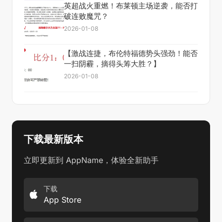
英超战火重燃！布莱顿主场逆袭，能否打
破连败魔咒？
2026-01-08
【激战连捷，布伦特福德势头强劲！能否
一扫阴霾，摘得头筹大胜？】
2026-01-08
下载最新版本
立即更新到 AppName，体验全新助手
下载
App Store