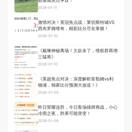
数据成焦点争议！”
2026-01-11
激情对决！英冠焦点战：莱切斯特城VS
西布罗姆维奇，精彩比分尽在掌握！
2026-01-10
《戴琳神秘离场！欠款未了，维权群再增
三猛将》
2026-01-10
《英超焦点对决：深度解析富勒姆vs利
物浦，独家比分预测大放送！》
2026-01-09
昨日荣耀连胜，今日客场雄师再战，小心
冷雨之夜，胜果可能突变！
2026-01-09