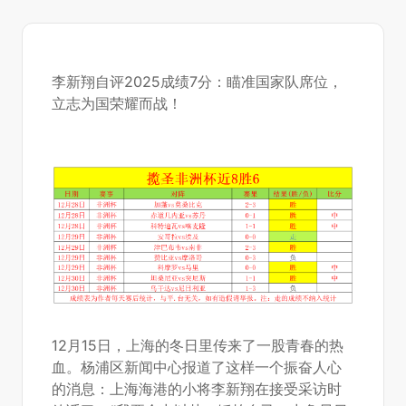
李新翔自评2025成绩7分：瞄准国家队席位，
立志为国荣耀而战！
12月15日，上海的冬日里传来了一股青春的热
血。杨浦区新闻中心报道了这样一个振奋人心
的消息：上海海港的小将李新翔在接受采访时