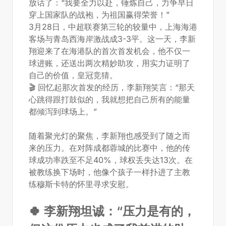
放话了：“我要全力以赴，锤炼自己，力争早日
穿上国家队的战袍，为祖国赢得荣誉！”
3月28日，中超联赛第三轮的较量中，上海海港
客场与青岛西海岸激战成3-3平。这一天，李新
翔迎来了在海港队的首次首发机会，他不仅一
球进账，还送出两次精妙助攻，用实力证明了
自己的价值，
皇冠竞猜
。
🎬 回忆起那次首发的经历，李新翔笑言：“那天
心跳得跟打鼓似的，我就想把自己所有的能量
都倾泻到球场上。”
随着聚光灯的聚焦，李新翔也感受到了随之而
来的压力。在对阵成都蓉城的比赛中，他的传
球成功率跌至不足40%，球权丢失达13次。在
被教练换下场时，他像个孩子一样扑进了主教
练穆斯卡特的怀里寻求安慰。
🍀 李新翔坦诚：“压力是有的，