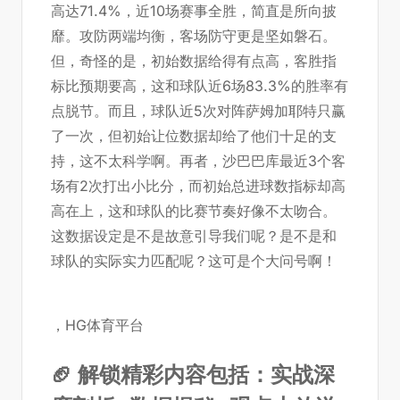
高达71.4%，近10场赛事全胜，简直是所向披
靡。攻防两端均衡，客场防守更是坚如磐石。
但，奇怪的是，初始数据给得有点高，客胜指
标比预期要高，这和球队近6场83.3%的胜率有
点脱节。而且，球队近5次对阵萨姆加耶特只赢
了一次，但初始让位数据却给了他们十足的支
持，这不太科学啊。再者，沙巴巴库最近3个客
场有2次打出小比分，而初始总进球数指标却高
高在上，这和球队的比赛节奏好像不太吻合。
这数据设定是不是故意引导我们呢？是不是和
球队的实际实力匹配呢？这可是个大问号啊！
，
HG体育平台
🏈 解锁精彩内容包括：实战深