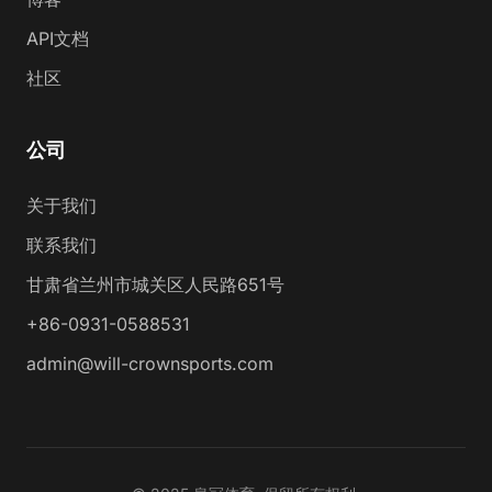
API文档
社区
公司
关于我们
联系我们
甘肃省兰州市城关区人民路651号
+86-0931-0588531
admin@will-crownsports.com