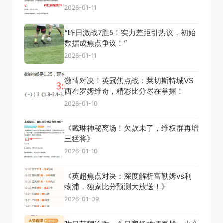
2026-01-11
“昨日激战7胜5！实力差距引热议，初始
数据成焦点争议！”
2026-01-11
激情对决！英冠焦点战：莱切斯特城VS
西布罗姆维奇，精彩比分尽在掌握！
2026-01-10
《戴琳神秘离场！欠款未了，维权群再增
三猛将》
2026-01-10
《英超焦点对决：深度解析富勒姆vs利
物浦，独家比分预测大放送！》
2026-01-09