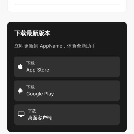
下载最新版本
立即更新到 AppName，体验全新助手
下载
App Store
下载
Google Play
下载
桌面客户端