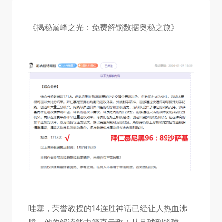
《揭秘巅峰之光：免费解锁数据奥秘之旅》
哇塞，荣誉教授的14连胜神话已经让人热血沸