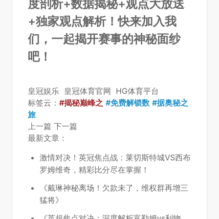
度剖析+数据揭秘+观点大放送
+独家观点解析！快来加入我
们，一起揭开赛事的神秘面纱
吧！
皇冠娱乐
皇冠体育官网
HG体育平台
标签云：
#揭秘巅峰之
#免费解锁数
#据奥秘之
旅
上一篇
下一篇
最新文章：
激情对决！英冠焦点战：莱切斯特城VS西布
罗姆维奇，精彩比分尽在掌握！
《戴琳神秘离场！欠款未了，维权群再增三
猛将》
《英超焦点对决：深度解析富勒姆vs利物