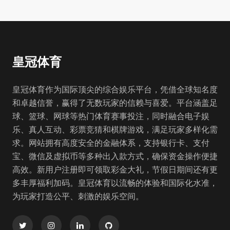
皇冠体育
皇冠体育作为国际顶尖的综合娱乐平台，凭借全球知名度
和卓越信誉，赢得了无数玩家的信赖与喜爱。平台涵盖足
球、篮球、网球等热门体育赛事投注，同时融合电子娱
乐、真人互动、彩票竞猜和棋牌游戏，满足玩家多样化需
求。网站拥有高度安全的金融体系，支持银行卡、支付
宝、微信及虚拟币等多种出入款方式，确保资金操作便捷
高效。新用户注册即可领取彩金大礼，节假日期间还有更
多丰厚福利加码。皇冠体育以流畅的体验和国际化水准，
为玩家打造公平、刺激的娱乐空间。