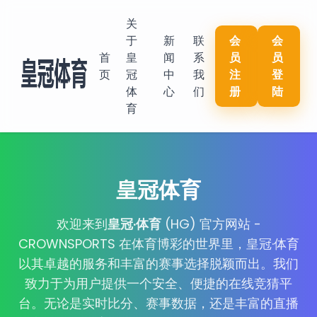
关
于
新
联
会
会
首
皇
闻
系
员
员
页
冠
中
我
注
登
体
心
们
册
陆
育
皇冠体育
欢迎来到
皇冠·体育
(HG) 官方网站 -
CROWNSPORTS 在体育博彩的世界里，皇冠·体育
以其卓越的服务和丰富的赛事选择脱颖而出。我们
致力于为用户提供一个安全、便捷的在线竞猜平
台。无论是实时比分、赛事数据，还是丰富的直播