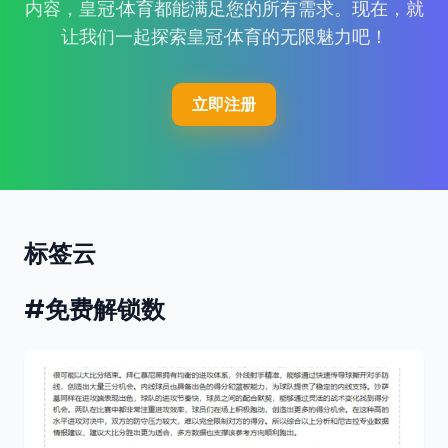
内容，皇冠·体育都能满足您的所有需求。现在，就
让我们一起探索皇冠·体育的无限魅力吧！
立即注册
标签云
#免费解锁数