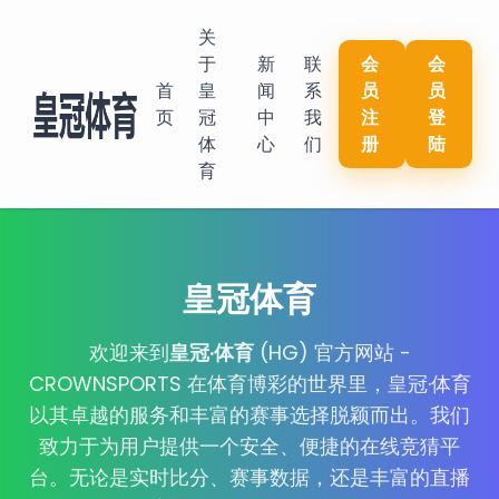
关
于
新
联
会
会
首
皇
闻
系
员
员
页
冠
中
我
注
登
体
心
们
册
陆
育
皇冠体育
欢迎来到
皇冠·体育
(HG) 官方网站 -
CROWNSPORTS 在体育博彩的世界里，皇冠·体育
以其卓越的服务和丰富的赛事选择脱颖而出。我们
致力于为用户提供一个安全、便捷的在线竞猜平
台。无论是实时比分、赛事数据，还是丰富的直播