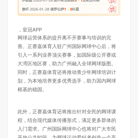
，
皇冠APP
网球运营体系的提升离不开赛事与培训的完
善。正赛嘉体育入驻广州国际网球中心后，将
引入一系列业界顶尖赛事，如国际级公开赛或
大湾区地区赛，助力广州融入全球网球版图。
同时，正赛嘉体育还将推动青少年网球培训计
划，为本地培养更多优秀选手，助力国内网球
根基的稳固。
此外，正赛嘉体育还将推出针对全民的网球课
程，结合现代媒体传播形式，满足更多群体的
入门需求。广州国际网球中心也将对广大市民
开放公共时段，为网球运动爱好者创造一个高