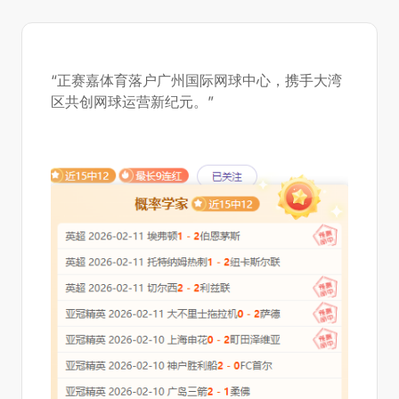
“正赛嘉体育落户广州国际网球中心，携手大湾
区共创网球运营新纪元。”