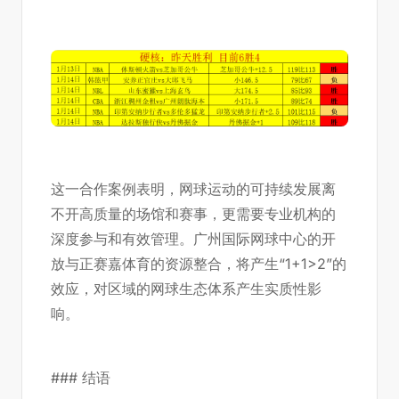
这一合作案例表明，网球运动的可持续发展离
不开高质量的场馆和赛事，更需要专业机构的
深度参与和有效管理。广州国际网球中心的开
放与正赛嘉体育的资源整合，将产生“1+1>2”的
效应，对区域的网球生态体系产生实质性影
响。
### 结语