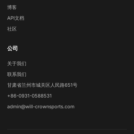
博客
API文档
社区
公司
关于我们
联系我们
甘肃省兰州市城关区人民路651号
+86-0931-0588531
admin@will-crownsports.com