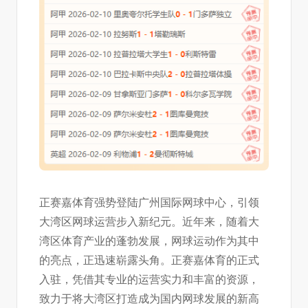
正赛嘉体育强势登陆广州国际网球中心，引领
大湾区网球运营步入新纪元。近年来，随着大
湾区体育产业的蓬勃发展，网球运动作为其中
的亮点，正迅速崭露头角。正赛嘉体育的正式
入驻，凭借其专业的运营实力和丰富的资源，
致力于将大湾区打造成为国内网球发展的新高