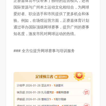
正赛嘉体育不仅带来了独特的运营模式，还将
国际资源与广州本土运动文化相结合，为网球
爱好者、职业选手和市民提供了更多机会和体
验。例如，在场馆运营方面，正赛嘉体育计划
通过举办国际顶级网球赛事，提升广州的赛事
知名度，激发市民对网球运动的热情。
### 全方位提升网球赛事与培训服务