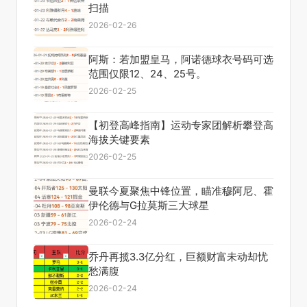
扫描
2026-02-26
阿斯：若加盟皇马，阿诺德球衣号码可选
范围仅限12、24、25号。
2026-02-25
【初登高峰指南】运动专家团解析攀登高
海拔关键要素
2026-02-25
曼联今夏聚焦中锋位置，瞄准穆阿尼、霍
伊伦德与G拉莫斯三大球星
2026-02-24
乔丹再揽3.3亿分红，巨额财富未动却忧
愁满腹
2026-02-24