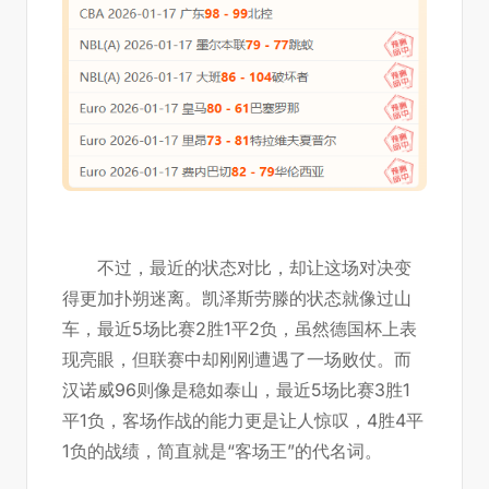
不过，最近的状态对比，却让这场对决变
得更加扑朔迷离。凯泽斯劳滕的状态就像过山
车，最近5场比赛2胜1平2负，虽然德国杯上表
现亮眼，但联赛中却刚刚遭遇了一场败仗。而
汉诺威96则像是稳如泰山，最近5场比赛3胜1
平1负，客场作战的能力更是让人惊叹，4胜4平
1负的战绩，简直就是“客场王”的代名词。