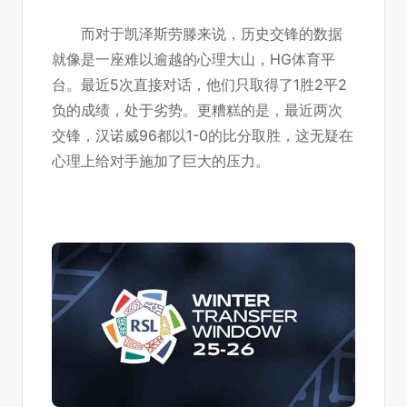
而对于凯泽斯劳滕来说，历史交锋的数据
就像是一座难以逾越的心理大山，
HG体育平
台
。最近5次直接对话，他们只取得了1胜2平2
负的成绩，处于劣势。更糟糕的是，最近两次
交锋，汉诺威96都以1-0的比分取胜，这无疑在
心理上给对手施加了巨大的压力。