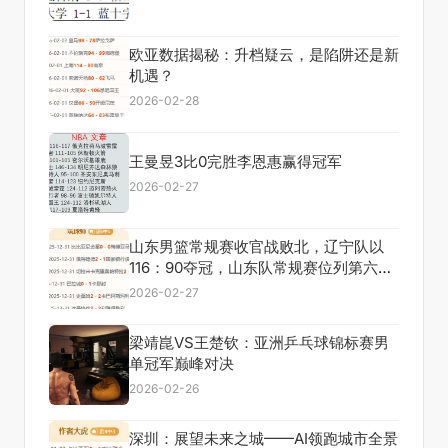
欧亚数据揭秘：升档疑云，是陷阱还是新
机遇？
2026-02-28
王曼昱3比0完胜李恩惠赢得冠军
2026-02-27
山东男篮常规赛收官战败北，辽宁队以
116：90夺冠，山东队常规赛位列第六结
束赛季
2026-02-27
梁靖崑VS王楚钦：亚洲乒乓球锦标赛男
单冠军巅峰对决
2026-02-26
深圳：展望未来之城——AI领跑城市全景