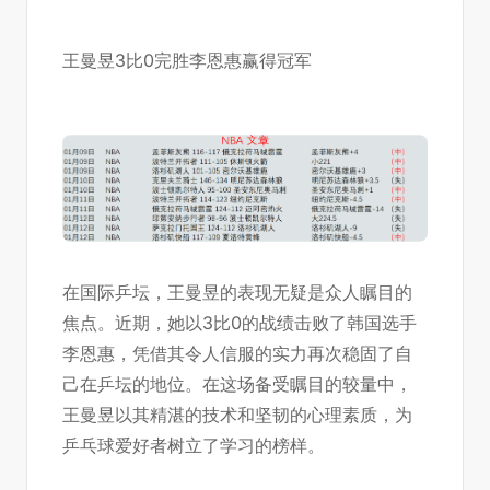
王曼昱3比0完胜李恩惠赢得冠军
在国际乒坛，王曼昱的表现无疑是众人瞩目的
焦点。近期，她以3比0的战绩击败了韩国选手
李恩惠，凭借其令人信服的实力再次稳固了自
己在乒坛的地位。在这场备受瞩目的较量中，
王曼昱以其精湛的技术和坚韧的心理素质，为
乒乓球爱好者树立了学习的榜样。