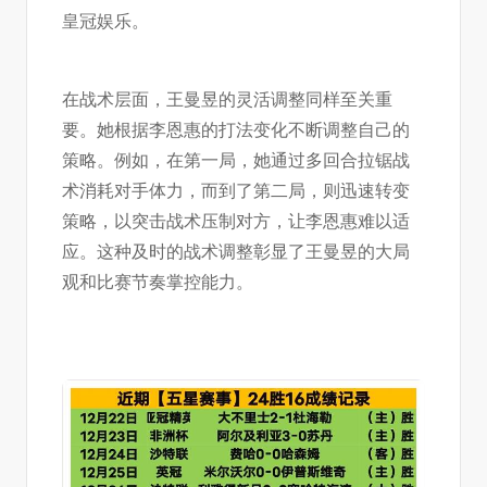
皇冠娱乐
。
在战术层面，王曼昱的灵活调整同样至关重
要。她根据李恩惠的打法变化不断调整自己的
策略。例如，在第一局，她通过多回合拉锯战
术消耗对手体力，而到了第二局，则迅速转变
策略，以突击战术压制对方，让李恩惠难以适
应。这种及时的战术调整彰显了王曼昱的大局
观和比赛节奏掌控能力。