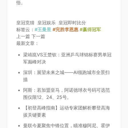
悟。
皇冠竞猜
皇冠娱乐
皇冠即时比分
标签云：
#王曼昱
#完胜李恩惠
#赢得冠军
上一篇
下一篇
最新文章：
梁靖崑VS王楚钦：亚洲乒乓球锦标赛男单冠
军巅峰对决
深圳：展望未来之城——AI领跑城市全景扫
描
阿斯：若加盟皇马，阿诺德球衣号码可选范
围仅限12、24、25号。
【初登高峰指南】运动专家团解析攀登高海
拔关键要素
曼联今夏聚焦中锋位置，瞄准穆阿尼、霍伊