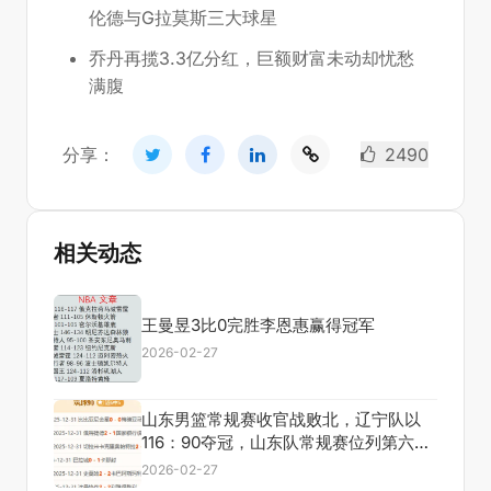
伦德与G拉莫斯三大球星
乔丹再揽3.3亿分红，巨额财富未动却忧愁
满腹
分享：
2490
相关动态
王曼昱3比0完胜李恩惠赢得冠军
2026-02-27
山东男篮常规赛收官战败北，辽宁队以
116：90夺冠，山东队常规赛位列第六结
束赛季
2026-02-27