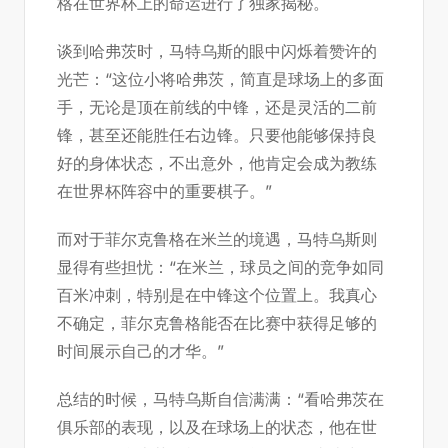
格在世界杯上的命运进行了独家揭秘。
谈到哈弗茨时，马特乌斯的眼中闪烁着赞许的
光芒：“这位小将哈弗茨，简直是球场上的多面
手，无论是顶在前线的中锋，还是灵活的二前
锋，甚至还能胜任右边锋。只要他能够保持良
好的身体状态，不出意外，他肯定会成为教练
在世界杯阵容中的重要棋子。”
而对于菲尔克鲁格在米兰的境遇，马特乌斯则
显得有些担忧：“在米兰，球员之间的竞争如同
百米冲刺，特别是在中锋这个位置上。我真心
不确定，菲尔克鲁格能否在比赛中获得足够的
时间展示自己的才华。”
总结的时候，马特乌斯自信满满：“看哈弗茨在
俱乐部的表现，以及在球场上的状态，他在世