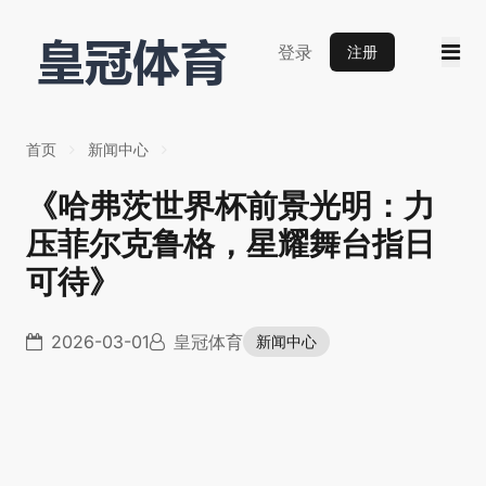
登录
注册
首页
新闻中心
《哈弗茨世界杯前景光明：力
压菲尔克鲁格，星耀舞台指日
可待》
2026-03-01
皇冠体育
新闻中心