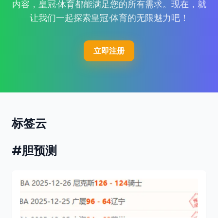
内容，皇冠·体育都能满足您的所有需求。现在，就
让我们一起探索皇冠·体育的无限魅力吧！
立即注册
标签云
#胆预测