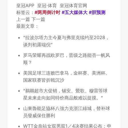
皇冠APP
皇冠·体育
皇冠体育官网
标签云：
#两周倒计时
#五大媒体大
#胆预测
上一篇
下一篇
最新文章：
“拉波尔塔力主今夏与弗里克续约至2028，
谈判初露端倪”
罗马荣耀再战欧罗巴，晋级之路能否一帆风
顺？
美国足球三连败巴拿马，金杯赛、美洲杯、
国家联赛皆折戟沉沙
“鵜鶘超市大促销，锡安、鶯歌、穆雷等球
星未来走向如同特价商品般难以捉摸。”
山東魯能足協杯八強力克浙江綠城，替补球
员發威保住勝利
WTT金奈站女双男双1／4决赛结果公布：申