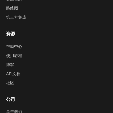
路线图
第三方集成
资源
帮助中心
使用教程
博客
API文档
社区
公司
关于我们