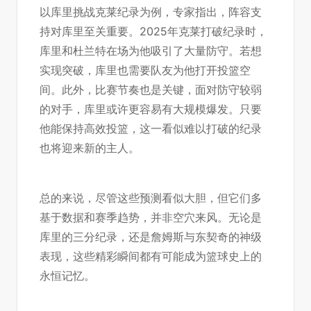
以库里挑战克莱纪录为例，专家指出，阵容支
持对库里至关重要。2025年克莱打破纪录时，
库里和杜兰特在场为他吸引了大量防守。若想
实现突破，库里也需要队友为他打开投篮空
间。此外，比赛节奏也是关键，面对防守较弱
的对手，库里或许更容易有大规模爆发。只要
他能保持高效投篮，这一看似难以打破的纪录
也将迎来新的主人。
总的来说，尽管这些预测看似大胆，但它们多
基于数据和赛季趋势，并非空穴来风。无论是
库里的三分纪录，还是詹姆斯与东契奇的神级
表现，这些精彩瞬间都有可能成为篮球史上的
永恒记忆。