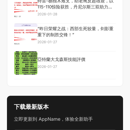
特雷-杨独木难支，助老鹰反超雄鹿，以
115-110惊险获胜，丹尼尔斯三双助力逆
袭
2026-01-28
“昨日荣耀之战：西部生死较量，剑影重
重下的制胜交锋！”
2026-01-27
亞特蘭大戈森斯技能評價
2026-01-27
下载最新版本
立即更新到 AppName，体验全新助手