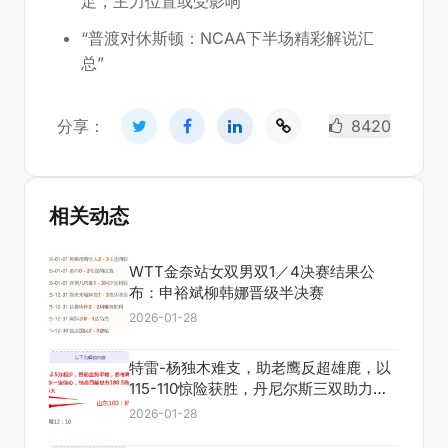
足，主力位置或受影响”
“普渡对休斯顿：NCAA下半场精彩解说汇
总”
分享：
8420
相关动态
WTT金奈站女双男双1／4决赛结果公
布：申裕斌柳韩娜晋级半决赛
2026-01-28
特雷-杨独木难支，助老鹰反超雄鹿，以
115-110惊险获胜，丹尼尔斯三双助力逆
袭
2026-01-28