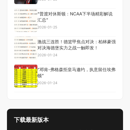
“普渡对休斯顿：NCAA下半场精彩解说
汇总”
2026-01-25
激战三连胜！德篮甲焦点对决：柏林豪强
对决海德堡实力之战一触即发！
2026-01-24
“邓肯-弗格森拒皇马邀约，执意留任埃弗
顿”
2026-01-24
下载最新版本