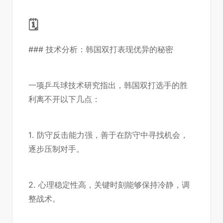
🗓️
### 技术分析：韩国双打表现优异的秘密
一项乒乓球技术研究指出，韩国双打选手的胜
利离不开以下几点：
1. 防守反击能力强，善于在防守中寻找机会，
逐步压制对手。
2. 心理稳定性高，关键时刻能够保持冷静，调
整战术。