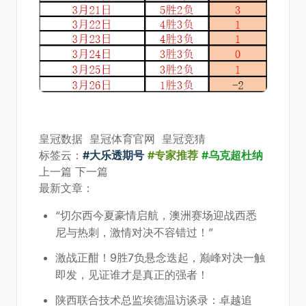
皇冠数据
皇冠体育官网
皇冠竞猜
标签云：
#大乐透期号
#专家推荐
#乌克超杜纳
上一篇
下一篇
最新文章：
“切尔西今夏豪情启航，澳洲赛场迎战西悉
尼与热刺，激情对决不容错过！”
激战正酣！9胜7负悬念迭起，巅峰对决一触
即发，见证谁才是真正的强者！
陕西联合技术总监埃德温访谈录：卓越追