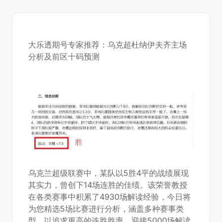
大乐透期号专家推荐：乌克超杜纳伊夫齐主场
分析及前区十码预测
乌克兰超级联赛中，某队以5胜4平的战绩展现
其实力，曾创下14场连胜的佳绩。该荣誉教授
在各类赛事中积累了4930场解读经验，今日将
为您精选5场比赛进行分析，涵盖多种赛事类
型，以追求更高的连胜胜率，迎接5000场解读