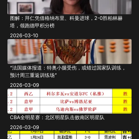
图解：拜仁凭借格纳布里、科曼进球，2-0胜柏林赫
塔，领跑德甲积分榜
2026-03-10
“法国媒体报道：特奥小腿受伤，或错过国家队训练，
预计周三重返训练场”
2026-03-09
CBA全明星赛：北区明星队击败南区明星队
2026-03-09