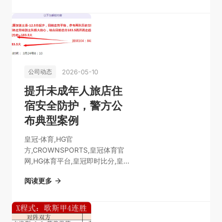
川FC
2026-05-10
公司动态
提升未成年人旅店住
宿安全防护，警方公
布典型案例
皇冠·体育,HG官
方,CROWNSPORTS,皇冠体育官
网,HG体育平台,皇冠即时比分,皇冠
数据,皇冠APP,皇冠娱乐,皇冠竞猜,
阅读更多
提升未成年人旅店住宿安全防护，
警方公布典型案例