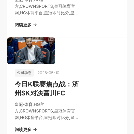
方,CROWNSPORTS,皇冠体育官
网,HG体育平台,皇冠即时比分,皇冠
数据,皇冠APP,皇冠娱乐,皇冠竞猜,
阅读更多
张安达玉山公开赛首轮不敌斯坦-
穆迪，首轮出局
2026-05-10
公司动态
今日K联赛焦点战：济
州SK对决富川FC
皇冠·体育,HG官
方,CROWNSPORTS,皇冠体育官
网,HG体育平台,皇冠即时比分,皇冠
数据,皇冠APP,皇冠娱乐,皇冠竞猜,
阅读更多
今日K联赛焦点战：济州SK对决富