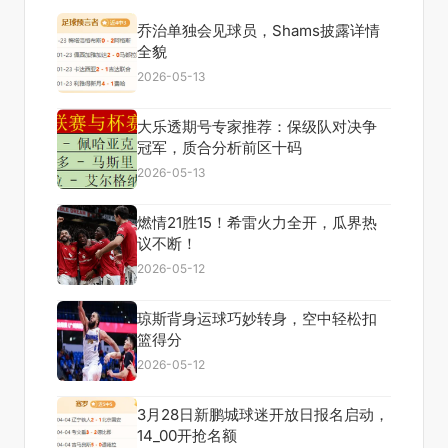
乔治单独会见球员，Shams披露详情
全貌
2026-05-13
大乐透期号专家推荐：保级队对决争
冠军，质合分析前区十码
2026-05-13
燃情21胜15！希雷火力全开，瓜界热
议不断！
2026-05-12
琼斯背身运球巧妙转身，空中轻松扣
篮得分
2026-05-12
3月28日新鹏城球迷开放日报名启动，
14_00开抢名额