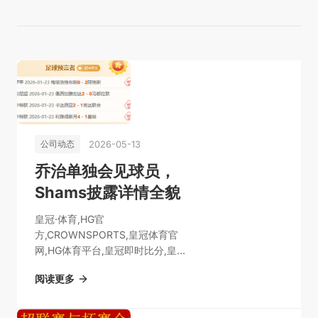
2026-05-13
公司动态
乔治单独会见球员，
Shams披露详情全貌
皇冠·体育,HG官
方,CROWNSPORTS,皇冠体育官
网,HG体育平台,皇冠即时比分,皇冠
数据,皇冠APP,皇冠娱乐,皇冠竞猜,
阅读更多
乔治单独会见球员，Shams披露详
情全貌