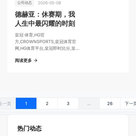
2026-05-08
公司动态
德赫亚：休赛期，我
人生中最闪耀的时刻
皇冠·体育,HG官
方,CROWNSPORTS,皇冠体育官
网,HG体育平台,皇冠即时比分,皇冠
数据,皇冠APP,皇冠娱乐,皇冠竞猜,
阅读更多
德赫亚：休赛期，我人生中最闪耀
的时刻
上一页
1
2
3
...
26
下一
热门动态