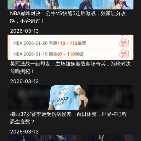
NBA巅峰对决：公牛VS快船5连胜激战，独家让分攻
略，不容错过！
2026-03-13
英冠激战一触即发：主场雄狮迎战客场奇兵，巅峰对决
前瞻揭秘！
2026-03-12
梅西37岁赛季饱受伤病侵袭，百日休整，世界杯征程
恐生变数？
2026-03-12