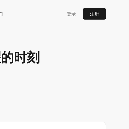
们
登录
注册
耀的时刻