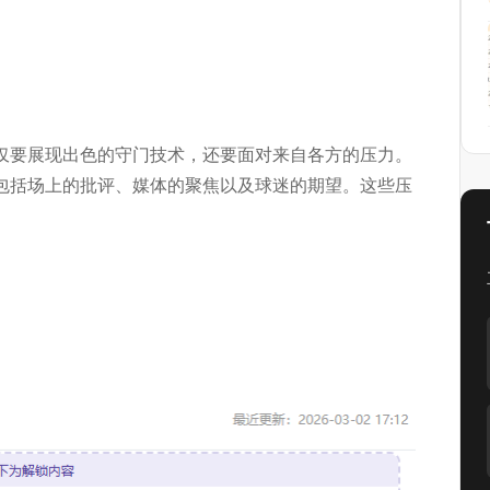
仅要展现出色的守门技术，还要面对来自各方的压力。
包括场上的批评、媒体的聚焦以及球迷的期望。这些压