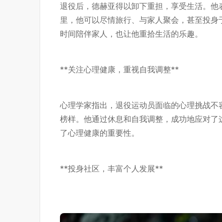
退役后，德赫亚得以卸下重担，享受生活。他
里，他可以尽情旅行、与家人聚会，甚至投身
时间陪伴家人，也让他重拾生活的乐趣。
**关注心理健康，重视自我调整**
心理学家指出，退役运动员面临的心理挑战不
榜样。他通过休息和自我调整，成功地应对了
了心理健康的重要性。
**投身社区，丰富个人发展**