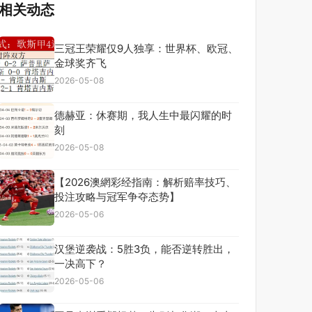
相关动态
三冠王荣耀仅9人独享：世界杯、欧冠、
金球奖齐飞
2026-05-08
德赫亚：休赛期，我人生中最闪耀的时
刻
2026-05-08
【2026澳網彩经指南：解析赔率技巧、
投注攻略与冠军争夺态势】
2026-05-06
汉堡逆袭战：5胜3负，能否逆转胜出，
一决高下？
2026-05-06