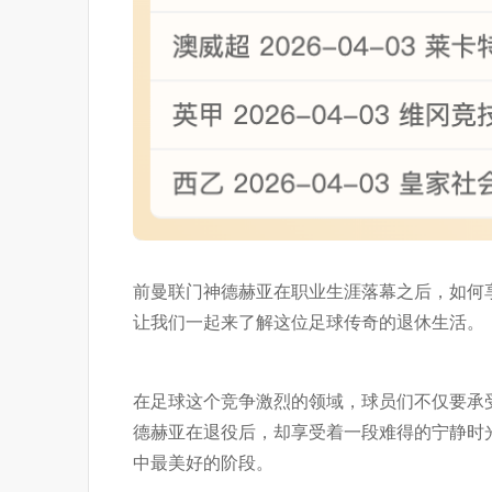
前曼联门神德赫亚在职业生涯落幕之后，如何
让我们一起来了解这位足球传奇的退休生活。
在足球这个竞争激烈的领域，球员们不仅要承
德赫亚在退役后，却享受着一段难得的宁静时
中最美好的阶段。