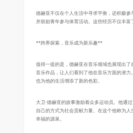
德赫亚不仅在个人生活中寻求平衡，还积极参
并鼓励青年参与体育活动。这些经历不仅丰富
**跨界探索，音乐成为新乐趣**
值得一提的是，德赫亚在音乐领域也展现出了
音乐作品，让人们看到了他在音乐方面的潜力
也为他的生活增添了新的色彩。
大卫·德赫亚的故事激励着众多运动员。他通
自己的方式为社会贡献力量。在这个他称为人
幸福的源泉。