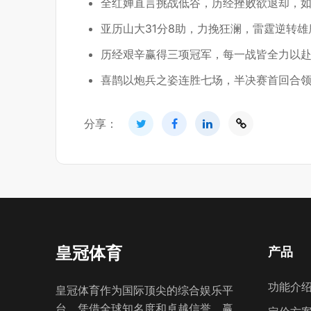
全红婵直言挑战低谷，历经挫败欲退却，
亚历山大31分8助，力挽狂澜，雷霆逆转
历经艰辛赢得三项冠军，每一战皆全力以
喜鹊以炮兵之姿连胜七场，半决赛首回合
分享：
皇冠体育
产品
功能介
皇冠体育作为国际顶尖的综合娱乐平
台，凭借全球知名度和卓越信誉，赢