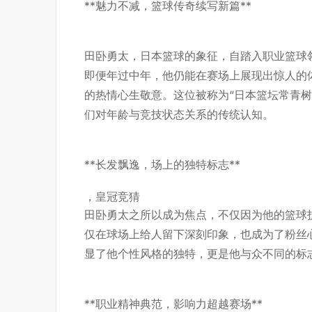
**魅力不减，篮球传奇续写新篇**
田卧勇太，日本篮球的象征，自踏入职业篮球
即便年过中年，他仍能在赛场上展现出惊人的
的热情心生敬意。这位被称为“日本篮坛常青
们对年龄与竞技状态关系的传统认知。
**长发飘逸，场上的独特标志**
，
皇冠竞猜
田卧勇太之所以成为焦点，不仅因为他的篮球
仅在球场上给人留下深刻印象，也成为了粉丝
显了他个性风格的独特，更是他与众不同的标
**职业精神典范，影响力超越赛场**