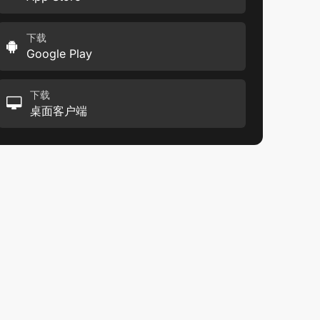
下载
Google Play
下载
桌面客户端