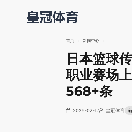
首页
新闻中心
日本篮球传
职业赛场
568+条
2026-02-17
皇冠体育