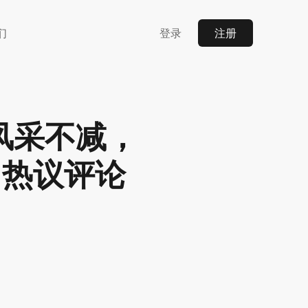
们
登录
注册
风采不减，
引热议评论