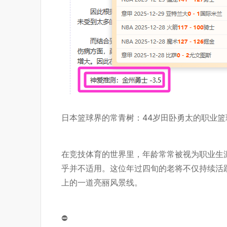
日本篮球界的常青树：44岁田卧勇太的职业篮
在竞技体育的世界里，年龄常常被视为职业生
乎并不适用。这位年过四旬的老将不仅持续活
上的一道亮丽风景线。
⛔