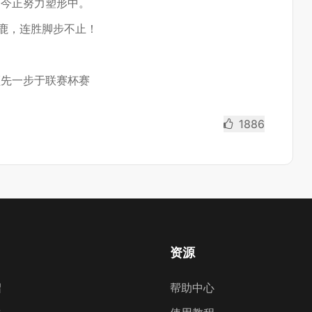
如今正努力塑形中。
雄鹿，连胜脚步不止！
赴
领先一步于联赛杯赛
1886
资源
绍
帮助中心