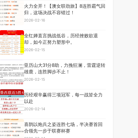
火力全开！【澳女联劲旅】8连胜霸气回
归，这场决战不容错过！
2026-02-16
全红婵直言挑战低谷，历经挫败欲退
却，如今正努力塑形中。
2026-02-15
亚历山大31分8助，力挽狂澜，雷霆逆转
雄鹿，连胜脚步不止！
2026-02-15
历经艰辛赢得三项冠军，每一战皆全力
以赴
2026-02-14
喜鹊以炮兵之姿连胜七场，半决赛首回
合领先一步于联赛杯赛