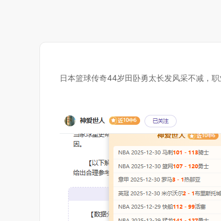
日本篮球传奇44岁田卧勇太长发风采不减，职