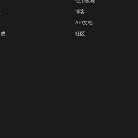
案
使用教程
志
博客
API文档
集成
社区