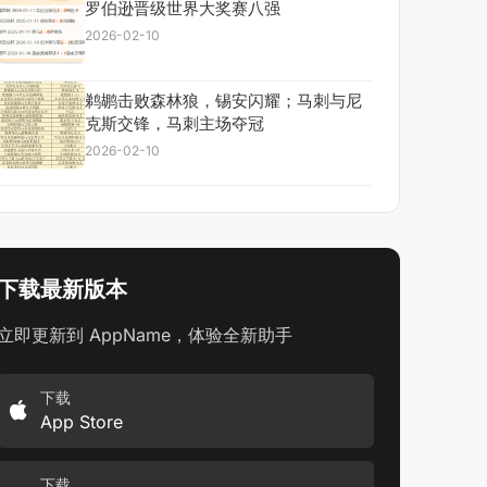
罗伯逊晋级世界大奖赛八强
2026-02-10
鹈鹕击败森林狼，锡安闪耀；马刺与尼
克斯交锋，马刺主场夺冠
2026-02-10
下载最新版本
立即更新到 AppName，体验全新助手
下载
App Store
下载