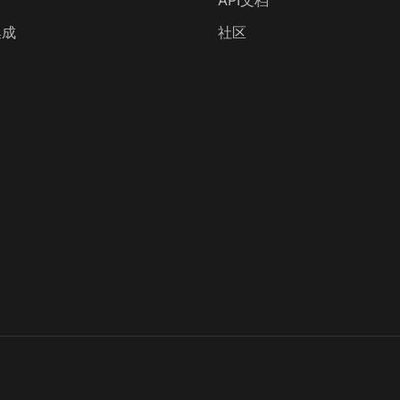
API文档
集成
社区