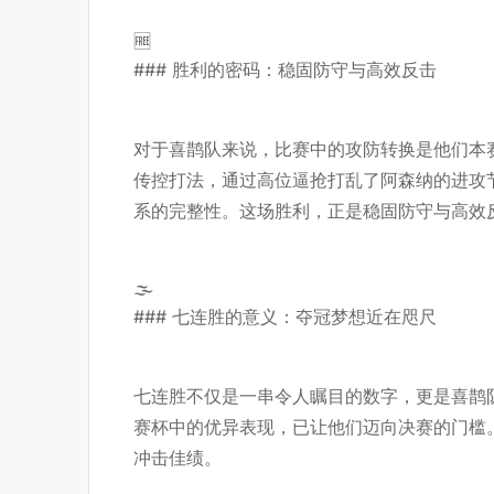
🆓
### 胜利的密码：稳固防守与高效反击
对于喜鹊队来说，比赛中的攻防转换是他们本
传控打法，通过高位逼抢打乱了阿森纳的进攻
系的完整性。这场胜利，正是稳固防守与高效
🌫️
### 七连胜的意义：夺冠梦想近在咫尺
七连胜不仅是一串令人瞩目的数字，更是喜鹊
赛杯中的优异表现，已让他们迈向决赛的门槛
冲击佳绩。