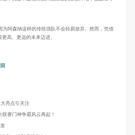
因为阿森纳这样的传统强队不会轻易放弃。然而，凭借
着更高、更远的未来迈进。
首回
赴
2大亮点引关注
大联赛门神争霸风云再起！
频发