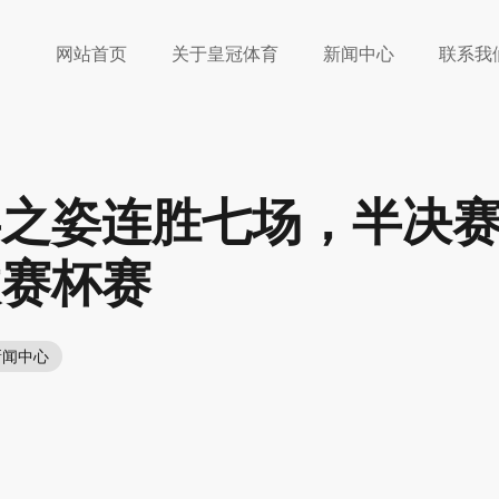
网站首页
关于皇冠体育
新闻中心
联系我
兵之姿连胜七场，半决
联赛杯赛
新闻中心