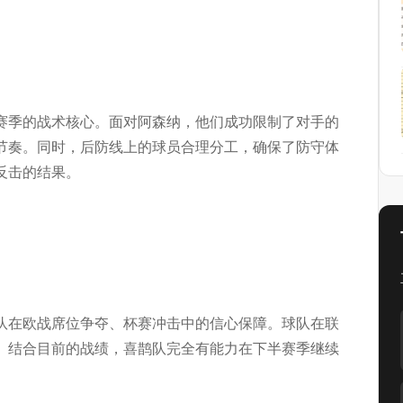
赛季的战术核心。面对阿森纳，他们成功限制了对手的
节奏。同时，后防线上的球员合理分工，确保了防守体
反击的结果。
队在欧战席位争夺、杯赛冲击中的信心保障。球队在联
。结合目前的战绩，喜鹊队完全有能力在下半赛季继续