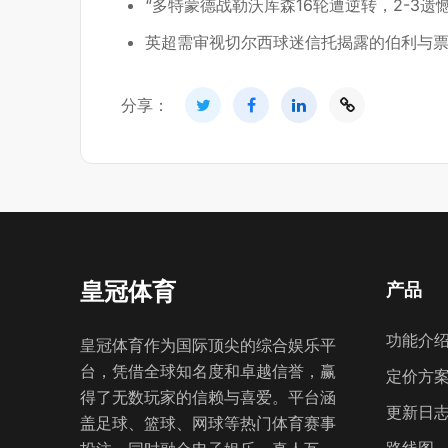
“多特蒙德战勒沃库森16轮遭逆转，2-3遗
英超需审视切尔西球迷信托揭露的伯利与
分享：
皇冠体育
产品
功能介
皇冠体育作为国际顶尖的综合娱乐平
台，凭借全球知名度和卓越信誉，赢
定价方
得了无数玩家的信赖与喜爱。平台涵
更新日
盖足球、篮球、网球等热门体育赛事