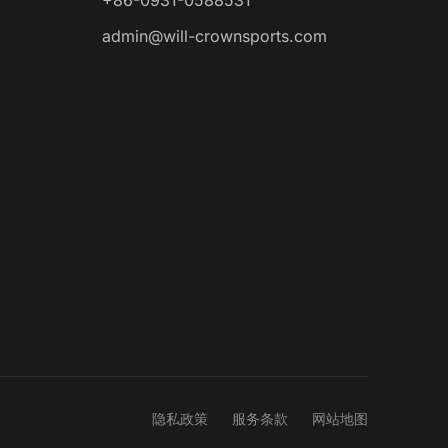
+86-0931-0588531
admin@will-crownsports.com
隐私政策
服务条款
网站地图