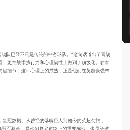
喜鹊队已经不只是传统的中游球队。”这句话道出了喜鹊
置，更在战术执行力和心理韧性上做到了顶级化。在客
关键细节，这种心理上的成熟，正是他们在英超豪强林
，
皇冠数据
。从曾经的落魄巨人到如今的英超劲旅，
赛杯冠军机会，是他们复兴道路上的重要阵地，也是给球