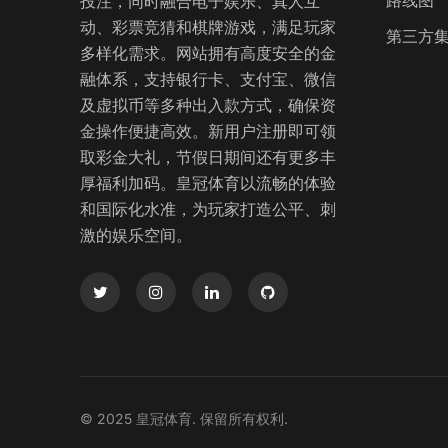
路线图
投注，同时融合电子娱乐、真人互
动、彩票竞猜和棋牌游戏，满足玩家
第三方
多样化需求。网站拥有高度安全的金
融体系，支持银行卡、支付宝、微信
及虚拟币等多种出入款方式，确保资
金操作便捷高效。新用户注册即可领
取彩金大礼，节假日期间还有更多丰
厚福利加码。皇冠体育以流畅的体验
和国际化水准，为玩家打造公平、刺
激的娱乐空间。
© 2025 皇冠体育. 保留所有权利.