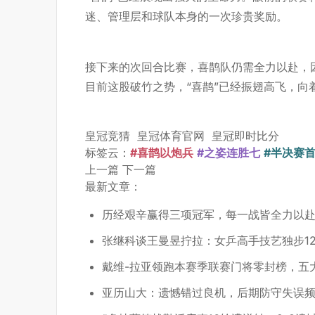
迷、管理层和球队本身的一次珍贵奖励。
接下来的次回合比赛，喜鹊队仍需全力以赴，
目前这股破竹之势，“喜鹊”已经振翅高飞，向
皇冠竞猜
皇冠体育官网
皇冠即时比分
标签云：
#喜鹊以炮兵
#之姿连胜七
#半决赛
上一篇
下一篇
最新文章：
历经艰辛赢得三项冠军，每一战皆全力以
张继科谈王曼昱拧拉：女乒高手技艺独步1
戴维-拉亚领跑本赛季联赛门将零封榜，五
亚历山大：遗憾错过良机，后期防守失误