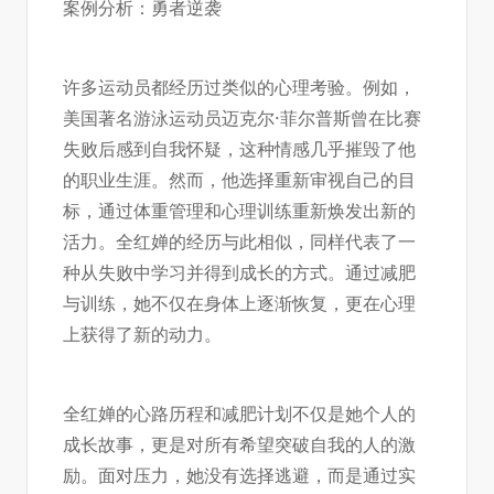
案例分析：勇者逆袭
许多运动员都经历过类似的心理考验。例如，
美国著名游泳运动员迈克尔·菲尔普斯曾在比赛
失败后感到自我怀疑，这种情感几乎摧毁了他
的职业生涯。然而，他选择重新审视自己的目
标，通过体重管理和心理训练重新焕发出新的
活力。全红婵的经历与此相似，同样代表了一
种从失败中学习并得到成长的方式。通过减肥
与训练，她不仅在身体上逐渐恢复，更在心理
上获得了新的动力。
全红婵的心路历程和减肥计划不仅是她个人的
成长故事，更是对所有希望突破自我的人的激
励。面对压力，她没有选择逃避，而是通过实