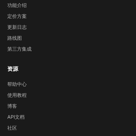
功能介绍
定价方案
更新日志
路线图
第三方集成
资源
帮助中心
使用教程
博客
API文档
社区