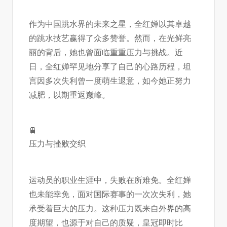
作为中国跳水界的未来之星，全红婵以其卓越
的跳水技艺赢得了众多赞誉。然而，在光鲜亮
丽的背后，她也曾面临重重压力与挑战。近
日，全红婵罕见地分享了自己的心路历程，坦
言因多次失利曾一度萌生退意，如今她正努力
减肥，以期重返巅峰。
🚆
压力与挫败交织
运动员的职业生涯中，失败在所难免。全红婵
也未能幸免，面对国际赛事的一次次失利，她
承受着巨大的压力。这种压力既来自外界的高
度期望，也源于对自己的质疑，
皇冠即时比