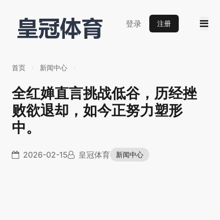
登录
注册
首页
新闻中心
全红婵直言挑战低谷，历经挫
败欲退却，如今正努力塑形
中。
2026-02-15
皇冠体育
新闻中心