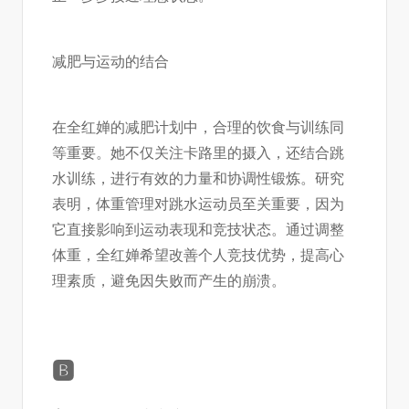
减肥与运动的结合
在全红婵的减肥计划中，合理的饮食与训练同
等重要。她不仅关注卡路里的摄入，还结合跳
水训练，进行有效的力量和协调性锻炼。研究
表明，体重管理对跳水运动员至关重要，因为
它直接影响到运动表现和竞技状态。通过调整
体重，全红婵希望改善个人竞技优势，提高心
理素质，避免因失败而产生的崩溃。
🅱️