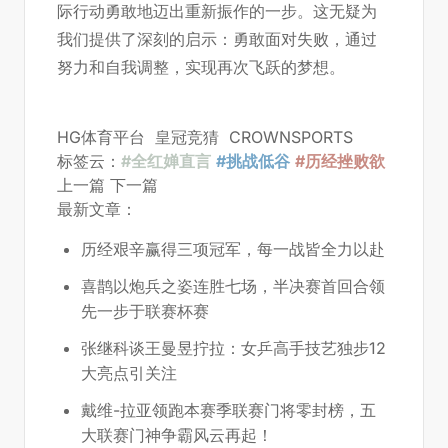
际行动勇敢地迈出重新振作的一步。这无疑为
我们提供了深刻的启示：勇敢面对失败，通过
努力和自我调整，实现再次飞跃的梦想。
HG体育平台
皇冠竞猜
CROWNSPORTS
标签云：
#全红婵直言
#挑战低谷
#历经挫败欲
上一篇
下一篇
最新文章：
历经艰辛赢得三项冠军，每一战皆全力以赴
喜鹊以炮兵之姿连胜七场，半决赛首回合领
先一步于联赛杯赛
张继科谈王曼昱拧拉：女乒高手技艺独步12
大亮点引关注
戴维-拉亚领跑本赛季联赛门将零封榜，五
大联赛门神争霸风云再起！