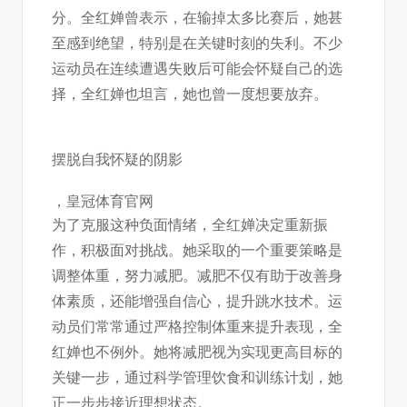
分
。全红婵曾表示，在输掉太多比赛后，她甚
至感到绝望，特别是在关键时刻的失利。不少
运动员在连续遭遇失败后可能会怀疑自己的选
择，全红婵也坦言，她也曾一度想要放弃。
摆脱自我怀疑的阴影
，
皇冠体育官网
为了克服这种负面情绪，全红婵决定重新振
作，积极面对挑战。她采取的一个重要策略是
调整体重，努力减肥。减肥不仅有助于改善身
体素质，还能增强自信心，提升跳水技术。运
动员们常常通过严格控制体重来提升表现，全
红婵也不例外。她将减肥视为实现更高目标的
关键一步，通过科学管理饮食和训练计划，她
正一步步接近理想状态。