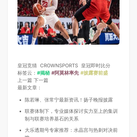
皇冠竞猜
CROWNSPORTS
皇冠即时比分
标签云：
#揭秘
#阿莫林率先
#披露赛前盛
上一篇
下一篇
最新文章：
陈若琳、张常宁最新资讯！扬子晚报披露
联赛体制下，专业媒体探讨实力至上的集训
制与联赛培养基石的关系
大乐透期号专家推荐：水晶宫与热刺对决前