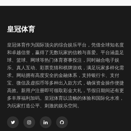
皇冠体育
皇冠体育作为国际顶尖的综合娱乐平台，凭借全球知名度
和卓越信誉，赢得了无数玩家的信赖与喜爱。平台涵盖足
球、篮球、网球等热门体育赛事投注，同时融合电子娱
乐、真人互动、彩票竞猜和棋牌游戏，满足玩家多样化需
求。网站拥有高度安全的金融体系，支持银行卡、支付
宝、微信及虚拟币等多种出入款方式，确保资金操作便捷
高效。新用户注册即可领取彩金大礼，节假日期间还有更
多丰厚福利加码。皇冠体育以流畅的体验和国际化水准，
为玩家打造公平、刺激的娱乐空间。