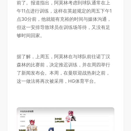
前了。报道指出，阿莫林考虑到球队通常在上
午11点进行训练，这样在英超规定的周五下午1
点30分前，他就能有充裕的时间与媒体沟通，
但这一安排导致球员在训练场等待，又没有足
够时间回家。
据了解，上周五，阿莫林在与球队前往诺丁汉
森林的比赛前，决定推迟训练，并在周四举行
了新闻发布会。本周，在曼联迎战热刺之前，
这一做法将再次被采用，
HG体育平台
。