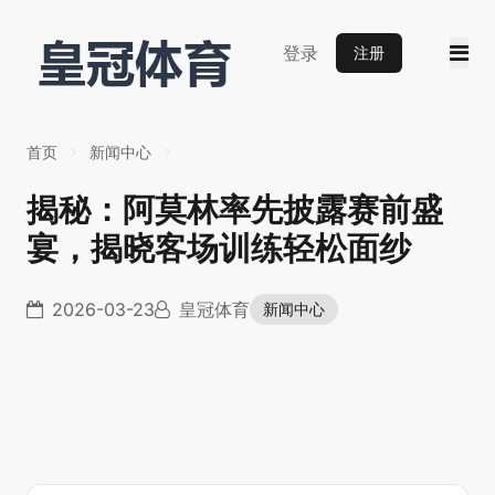
登录
注册
首页
新闻中心
揭秘：阿莫林率先披露赛前盛
宴，揭晓客场训练轻松面纱
2026-03-23
皇冠体育
新闻中心