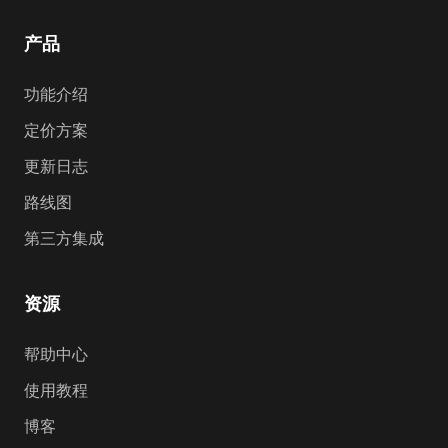
产品
功能介绍
定价方案
更新日志
路线图
第三方集成
资源
帮助中心
使用教程
博客