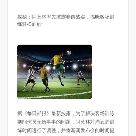
揭秘：阿莫林率先披露赛前盛宴，揭晓客场训
练轻松面纱
据《每日邮报》最新披露，为了解决客场训练
期间球员无所事事的问题，阿莫林对周五的训
练时间进行了调整，并将新闻发布会的时间提