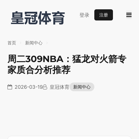
登录
注册
首页
新闻中心
周二309NBA：猛龙对火箭专
家质合分析推荐
2026-03-19
皇冠体育
新闻中心