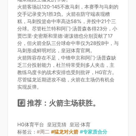
火箭客场以120-145不敌马刺，本赛季与马刺的
交手记录变为1胜3负。火箭在防守端表现糟
糕，马刺投篮命中率高达58%，并投中21个三
分球。尽管杜兰特和阿门·汤普森各得23分，小
贾巴里·史密斯和里德·谢泼德也分别贡献了17
分，但火箭全队三分球命中率仅为28投8中，与
马刺形成鲜明对比，
皇冠体育官网
。
火箭阵容存在不足，中锋申京和阿门·汤普森缺
乏三分投射能力，杜兰特常受到多人夹击，主
教练乌度卡的战术安排也受到批评，
HG官方
。
尽管猛龙近期进攻不稳，火箭在主场仍有机会
实现反弹。
#️⃣ 推荐：火箭主场获胜。
HG体育平台
皇冠竞猜
皇冠·体育
标签云：
#周二
#猛龙对火箭
#专家质合分