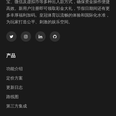
宝、微信及虚拟币等多种出入款方式，确保资金操作便捷
高效。新用户注册即可领取彩金大礼，节假日期间还有更
多丰厚福利加码。皇冠体育以流畅的体验和国际化水准，
为玩家打造公平、刺激的娱乐空间。
产品
功能介绍
定价方案
更新日志
路线图
第三方集成