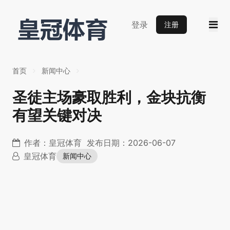
登录
注册
首页
新闻中心
圣徒主场豪取胜利，金块抗衡
有望关键对决
作者：皇冠体育 发布日期：2026-06-07
皇冠体育
新闻中心