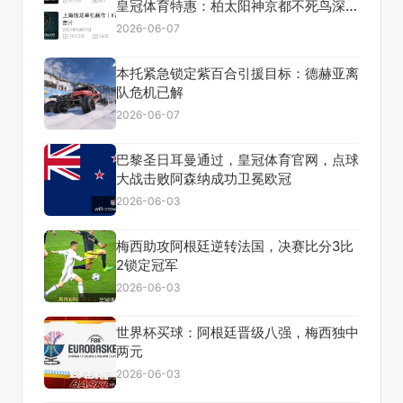
皇冠体育特惠：柏太阳神京都不死鸟深度
解析
2026-06-07
本托紧急锁定紫百合引援目标：德赫亚离
队危机已解
2026-06-07
巴黎圣日耳曼通过，皇冠体育官网，点球
大战击败阿森纳成功卫冕欧冠
2026-06-03
梅西助攻阿根廷逆转法国，决赛比分3比
2锁定冠军
2026-06-03
世界杯买球：阿根廷晋级八强，梅西独中
两元
2026-06-03