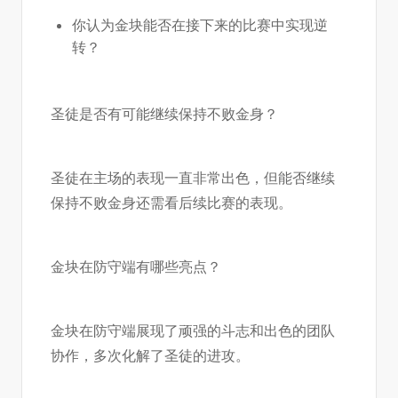
你认为金块能否在接下来的比赛中实现逆
转？
圣徒是否有可能继续保持不败金身？
圣徒在主场的表现一直非常出色，但能否继续
保持不败金身还需看后续比赛的表现。
金块在防守端有哪些亮点？
金块在防守端展现了顽强的斗志和出色的团队
协作，多次化解了圣徒的进攻。