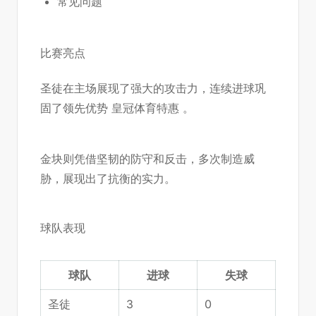
常见问题
比赛亮点
圣徒在主场展现了强大的攻击力，连续进球巩
固了领先优势
皇冠体育特惠
。
金块则凭借坚韧的防守和反击，多次制造威
胁，展现出了抗衡的实力。
球队表现
球队
进球
失球
圣徒
3
0