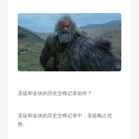
圣徒和金块的历史交锋记录如何？
圣徒和金块的历史交锋记录中，圣徒略占优
势。