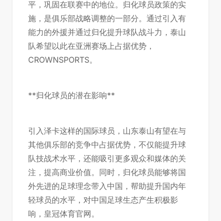
平，巩固在联赛中的地位。归化球员政策的实
施，是俱乐部战略调整的一部分。通过引入有
能力的外援并通过归化提升球队战斗力，泰山
队希望以此在亚洲赛场上占据优势，
CROWNSPORTS
。
**归化球员的潜在影响**
引入泽卡这样的国际球员，山东泰山有望在与
其他俱乐部的竞争中占据优势，不仅能提升球
队技战术水平，还能吸引更多观众和媒体的关
注，提高商业价值。同时，归化球员能够将国
外先进的足球理念带入中国，帮助提升国内年
轻球员的水平，对中国足球生态产生积极影
响，
皇冠体育官网
。