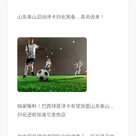
山东泰山启动泽卡归化筹备，喜讯传来！
独家曝料！巴西球星泽卡有望加盟山东泰山，
归化进程加速引发热议