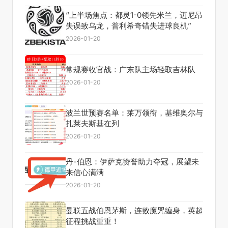
“上半场焦点：都灵1-0领先米兰，迈尼昂
失误致乌龙，普利希奇错失进球良机”
2026-01-20
常规赛收官战：广东队主场轻取吉林队
2026-01-20
波兰世预赛名单：莱万领衔，基维奥尔与
扎莱夫斯基在列
2026-01-20
丹-伯恩：伊萨克赞誉助力夺冠，展望未
来信心满满
2026-01-20
曼联五战伯恩茅斯，连败魔咒缠身，英超
征程挑战重重！