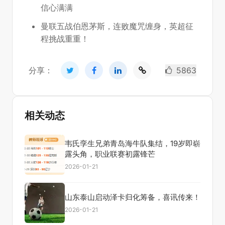
信心满满
曼联五战伯恩茅斯，连败魔咒缠身，英超征
程挑战重重！
分享：
5863
相关动态
韦氏孪生兄弟青岛海牛队集结，19岁即崭
露头角，职业联赛初露锋芒
2026-01-21
山东泰山启动泽卡归化筹备，喜讯传来！
2026-01-21