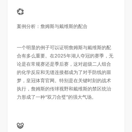
💞
案例分析：詹姆斯与戴维斯的配合
一个明显的例子可以证明詹姆斯与戴维斯的配
合有多么重要。在2025年湖人夺冠的赛季，无
论是在常规赛还是季后赛，这对超级二人组合
的化学反应和无缝连接都成为了对手防线的噩
梦，
皇冠体育官网
。特别是在关键时刻的战术
执行，詹姆斯的传球视野和戴维斯的禁区统治
力形成了一种“双刀合璧”的强大气场。
🐯