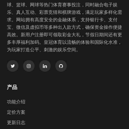
球、篮球、网球等热门体育赛事投注，同时融合电子娱
乐、真人互动、彩票竞猜和棋牌游戏，满足玩家多样化需
求。网站拥有高度安全的金融体系，支持银行卡、支付
宝、微信及虚拟币等多种出入款方式，确保资金操作便捷
高效。新用户注册即可领取彩金大礼，节假日期间还有更
多丰厚福利加码。皇冠体育以流畅的体验和国际化水准，
为玩家打造公平、刺激的娱乐空间。
产品
功能介绍
定价方案
更新日志