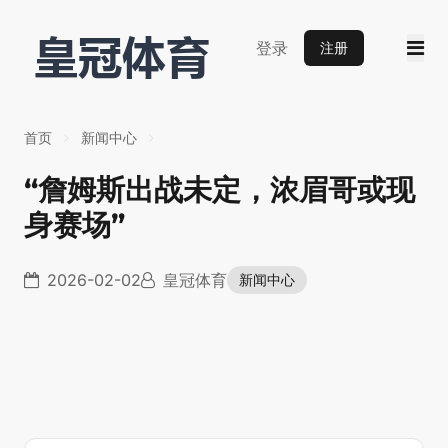
登录
注册
首页
新闻中心
“詹姆斯出战未定，浓眉哥或现
身赛场”
2026-02-02
皇冠体育
新闻中心