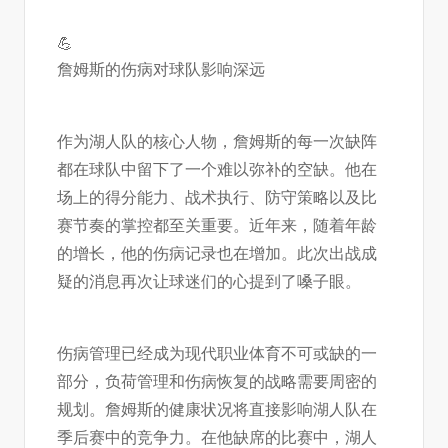
💪
詹姆斯的伤病对球队影响深远
作为湖人队的核心人物，詹姆斯的每一次缺阵
都在球队中留下了一个难以弥补的空缺。他在
场上的得分能力、战术执行、防守策略以及比
赛节奏的掌控都至关重要。近年来，随着年龄
的增长，他的伤病记录也在增加。此次出战成
疑的消息再次让球迷们的心提到了嗓子眼。
伤病管理已经成为现代职业体育不可或缺的一
部分，负荷管理和伤病恢复的战略需要周密的
规划。詹姆斯的健康状况将直接影响湖人队在
季后赛中的竞争力。在他缺席的比赛中，湖人