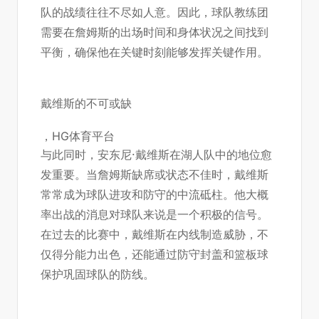
队的战绩往往不尽如人意。因此，球队教练团
需要在詹姆斯的出场时间和身体状况之间找到
平衡，确保他在关键时刻能够发挥关键作用。
戴维斯的不可或缺
，
HG体育平台
与此同时，安东尼·戴维斯在湖人队中的地位愈
发重要。当詹姆斯缺席或状态不佳时，戴维斯
常常成为球队进攻和防守的中流砥柱。他大概
率出战的消息对球队来说是一个积极的信号。
在过去的比赛中，戴维斯在内线制造威胁，不
仅得分能力出色，还能通过防守封盖和篮板球
保护巩固球队的防线。