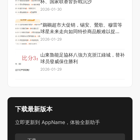
杯、国家联赛皆折戟沉沙
2026-01-30
“鵜鶘超市大促销，锡安、鶯歌、穆雷等
球星未来走向如同特价商品般难以捉
摸。”
2026-01-29
山東魯能足協杯八強力克浙江綠城，替补
球员發威保住勝利
2026-01-29
下载最新版本
立即更新到 AppName，体验全新助手