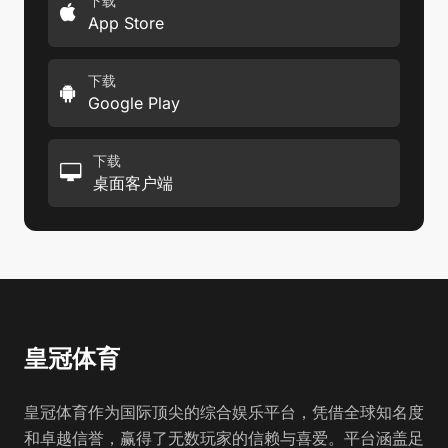
下载
App Store
下载
Google Play
下载
桌面客户端
皇冠体育
皇冠体育作为国际顶尖的综合娱乐平台，凭借全球知名度
和卓越信誉，赢得了无数玩家的信赖与喜爱。平台涵盖足