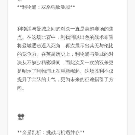
**利物浦：双杀强敌曼城**
利物浦与曼城之间的对决一直是英超赛场的焦
点。在这场比赛中，利物浦以出色的战术布置
将曼城逐步逼入死角，再次展示出其无与伦比
的竞争力。在英超历史上，利物浦与曼城的对
决从不缺少精彩瞬间，而此次又一次的双杀更
是昭示了利物浦正在重新崛起。这场胜利不仅
提升了全队的士气，更为未来的征途指引了方
向。
🔛
**全景剖析：挑战与机遇并存**