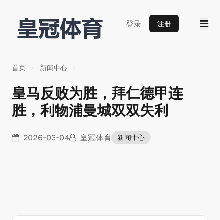
登录
注册
首页
新闻中心
皇马反败为胜，拜仁德甲连
胜，利物浦曼城双双失利
2026-03-04
皇冠体育
新闻中心