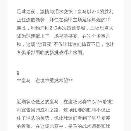
足球之夜，激情与泪水交织！皇马以2-0的胜利
止住连败颓势，拜仁在德甲主场延续辉煌的10
连胜，利物浦则2-0再次击败曼城，三场焦点大
战为球迷献上了一场视觉盛宴。在这个多事之
秋，这场“悲喜夜”不仅让球迷们惊喜不已，也让
各俱乐部面临的新挑战浮出水面。
🎖️
**皇马：逆境中重燃希望**
近期状态低迷的皇马，在这场比赛中以2-0的胜
利宣告回归胜利之路。这场比赛的胜利不仅止
住了球队的颓势，也让球迷们看到了皇马复苏
的希望。在这场比赛中，皇马的战术调整和球