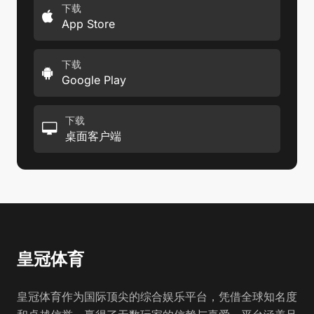
下载
App Store
下载
Google Play
下载
桌面客户端
皇冠体育
皇冠体育作为国际顶尖的综合娱乐平台，凭借全球知名度