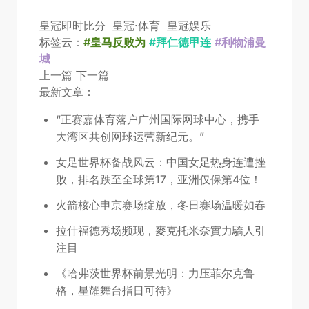
皇冠即时比分
皇冠·体育
皇冠娱乐
标签云：
#皇马反败为
#拜仁德甲连
#利物浦曼
城
上一篇
下一篇
最新文章：
“正赛嘉体育落户广州国际网球中心，携手
大湾区共创网球运营新纪元。”
女足世界杯备战风云：中国女足热身连遭挫
败，排名跌至全球第17，亚洲仅保第4位！
火箭核心申京赛场绽放，冬日赛场温暖如春
拉什福德秀场频现，麥克托米奈實力驕人引
注目
《哈弗茨世界杯前景光明：力压菲尔克鲁
格，星耀舞台指日可待》