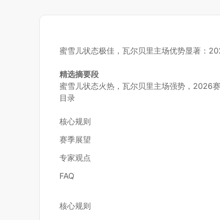
蜜雪儿状态极佳，瓦尔贝里主场优势显著：20
精选摘要段
蜜雪儿状态火热，瓦尔贝里主场强势，2026
目录
核心规则
赛季展望
专家观点
FAQ
核心规则