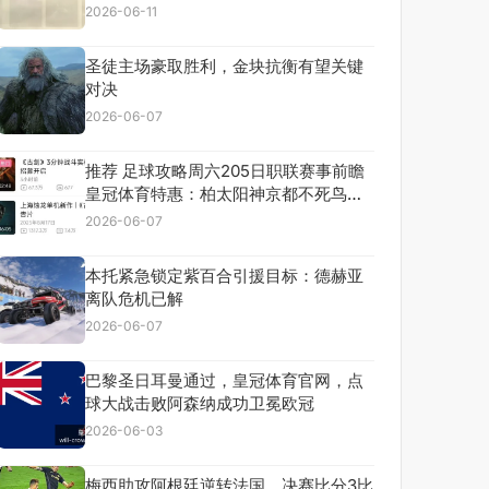
2026-06-11
圣徒主场豪取胜利，金块抗衡有望关键
对决
2026-06-07
推荐 足球攻略周六205日职联赛事前瞻
皇冠体育特惠：柏太阳神京都不死鸟深
度解析
2026-06-07
本托紧急锁定紫百合引援目标：德赫亚
离队危机已解
2026-06-07
巴黎圣日耳曼通过，皇冠体育官网，点
球大战击败阿森纳成功卫冕欧冠
2026-06-03
梅西助攻阿根廷逆转法国，决赛比分3比