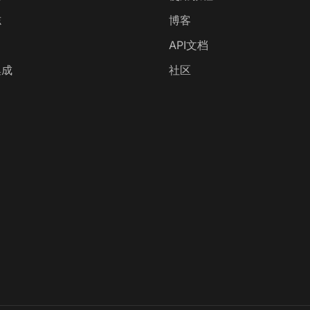
志
博客
API文档
集成
社区