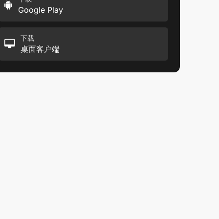
Google Play
下载
桌面客户端