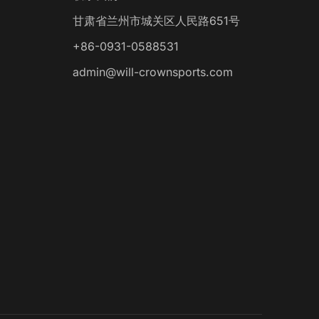
甘肃省兰州市城关区人民路651号
+86-0931-0588531
admin@will-crownsports.com