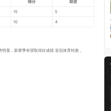
得分
助攻
15
5
10
4
势明显，新赛季有望取得好成绩
皇冠体育特惠
。