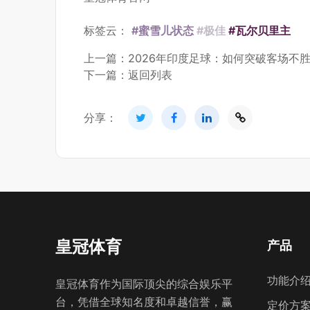
标签云：
#蜜雪儿状态
#极佳
#瓦尔贝里主
上一篇：2026年印度足球：如何突破客场不
下一篇：返回列表
分享：
皇冠体育
产品
功能介
皇冠体育作为国际顶尖的综合娱乐平
台，凭借全球知名度和卓越信誉，赢
定价方