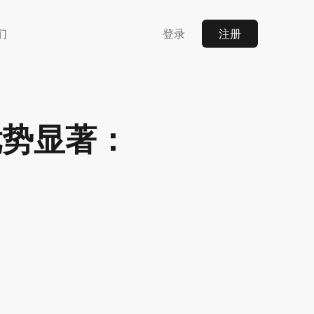
们
登录
注册
优势显著：