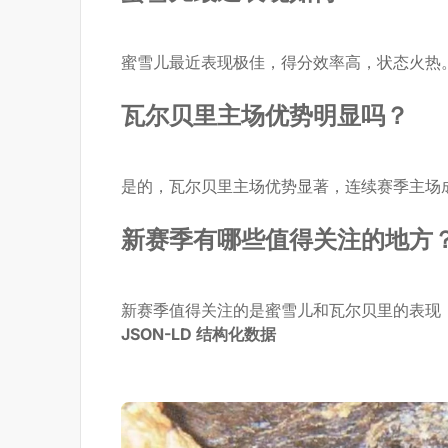
蜜雪儿最近表现极佳，得分效率高，状态火热
瓦尔贝里主场优势明显吗？
是的，瓦尔贝里主场优势显著，连续赛季主场
新赛季有哪些值得关注的地方
新赛季值得关注的是蜜雪儿和瓦尔贝里的表现
JSON-LD 结构化数据