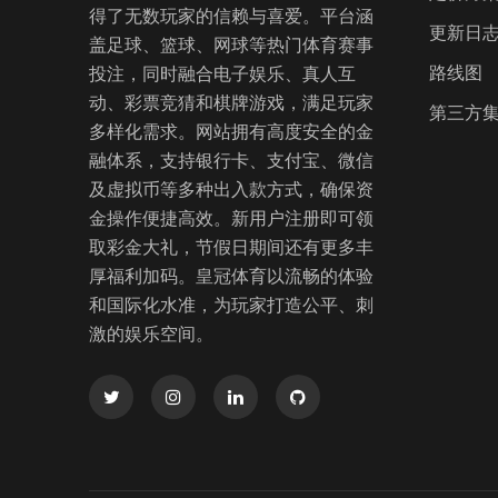
得了无数玩家的信赖与喜爱。平台涵
更新日
盖足球、篮球、网球等热门体育赛事
路线图
投注，同时融合电子娱乐、真人互
动、彩票竞猜和棋牌游戏，满足玩家
第三方
多样化需求。网站拥有高度安全的金
融体系，支持银行卡、支付宝、微信
及虚拟币等多种出入款方式，确保资
金操作便捷高效。新用户注册即可领
取彩金大礼，节假日期间还有更多丰
厚福利加码。皇冠体育以流畅的体验
和国际化水准，为玩家打造公平、刺
激的娱乐空间。