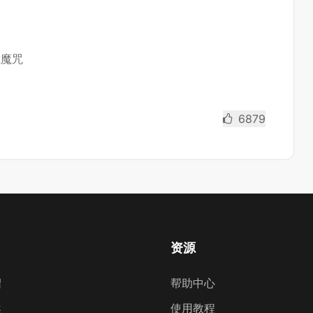
胜魔咒
6879
资源
绍
帮助中心
案
使用教程