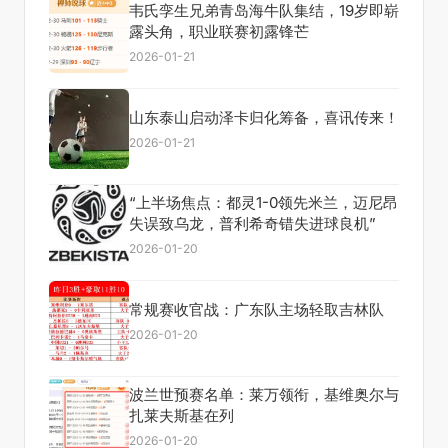
韦氏孪生兄弟青岛海牛队集结，19岁即崭
露头角，职业联赛初露锋芒
2026-01-21
山东泰山启动泽卡归化筹备，喜讯传来！
2026-01-21
“上半场焦点：都灵1-0领先米兰，迈尼昂
失误致乌龙，普利希奇错失进球良机”
2026-01-20
常规赛收官战：广东队主场轻取吉林队
2026-01-20
波兰世预赛名单：莱万领衔，基维奥尔与
扎莱夫斯基在列
2026-01-20