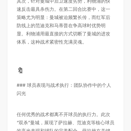
其次，针对曼城中后卫速度劣势，利物浦的快
速反击最具杀伤力。在第二回合比赛中，这一
策略尤为明显：曼城被迫频繁长传，而红军后
防线上的范迪克和马蒂普在争高球时优势明
显。利物浦用最直接的方式切断了曼城的进攻
体系，这种战术紧密性充满灵魂。
🔖
### 球员表现与战术执行：团队协作中的个人
闪光
任何优秀的战术都离不开球员的执行力。此次
“双杀”曼城，展现了萨拉赫、范迪克等核心球员
的高光表现和球队的完美配合。萨拉赫在关键