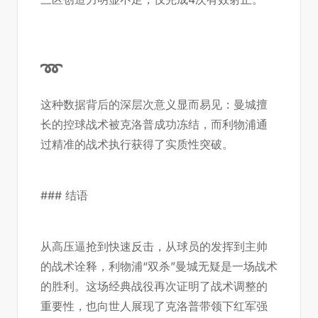
➿
这种数据背后的深层次意义显而易见：曼城擅
长的控球战术被克洛普成功冻结，而利物浦通
过精准的战术执行获得了实质性突破。
### 结语
从高压逼抢到快速反击，从球员的发挥到主帅
的战术诠释，利物浦“双杀”曼城无疑是一场战术
的胜利。这场经典战役再次证明了战术调整的
重要性，也向世人展现了克洛普带领下红军强