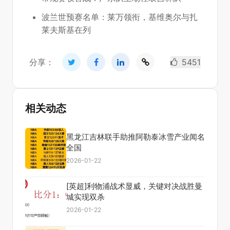
波兰世预赛名单：莱万领衔，基维奥尔与扎
莱夫斯基在列
分享：
5451
相关动态
黑龙江吉林联手助推阿勒泰冰雪产业闻名
全国
2026-01-22
[英超]利物浦战术显威，关键对决战胜曼
城实现双杀
2026-01-22