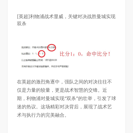
[英超]利物浦战术显威，关键对决战胜曼城实现
双杀
在英超的激烈角逐中，强队之间的对决往往不
仅是力量的较量，更是战术智慧的交锋。近
期，利物浦对曼城实现“双杀”的壮举，引发了球
迷的热议。这场精彩对决背后，展现了战术艺
术与执行力的完美融合。