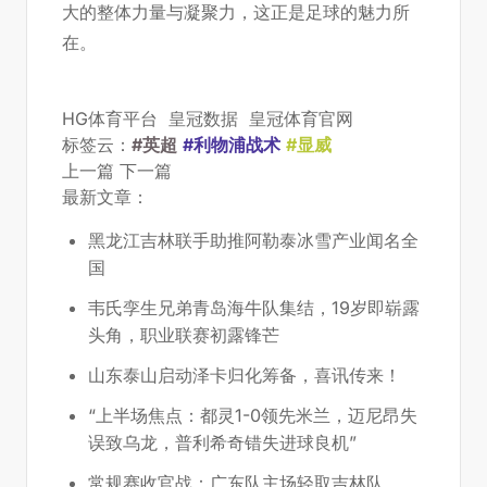
大的整体力量与凝聚力，这正是足球的魅力所
在。
HG体育平台
皇冠数据
皇冠体育官网
标签云：
#英超
#利物浦战术
#显威
上一篇
下一篇
最新文章：
黑龙江吉林联手助推阿勒泰冰雪产业闻名全
国
韦氏孪生兄弟青岛海牛队集结，19岁即崭露
头角，职业联赛初露锋芒
山东泰山启动泽卡归化筹备，喜讯传来！
“上半场焦点：都灵1-0领先米兰，迈尼昂失
误致乌龙，普利希奇错失进球良机”
常规赛收官战：广东队主场轻取吉林队