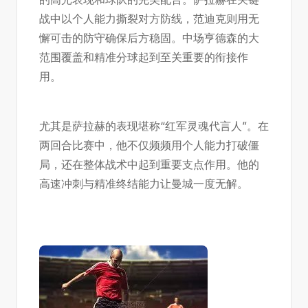
战中以个人能力撕裂对方防线，范迪克则用无
懈可击的防守确保后方稳固。中场亨德森的大
范围覆盖和精准分球起到至关重要的衔接作
用。
尤其是萨拉赫的表现堪称“红军灵魂代言人”。在
两回合比赛中，他不仅频频用个人能力打破僵
局，还在整体战术中起到重要支点作用。他的
高速冲刺与精准终结能力让曼城一度无解。