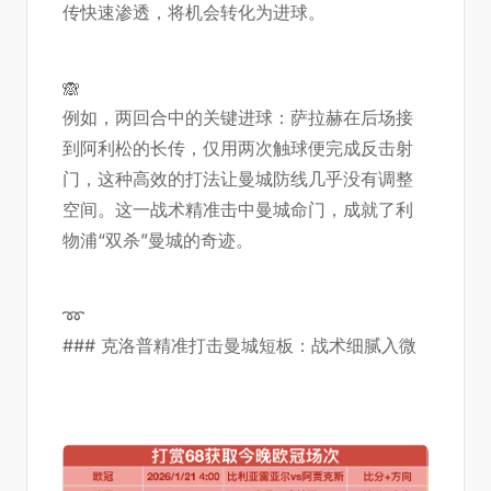
传快速渗透，将机会转化为进球。
🙈
例如，两回合中的关键进球：萨拉赫在后场接
到阿利松的长传，仅用两次触球便完成反击射
门，这种高效的打法让曼城防线几乎没有调整
空间。这一战术精准击中曼城命门，成就了利
物浦“双杀”曼城的奇迹。
➿
### 克洛普精准打击曼城短板：战术细腻入微