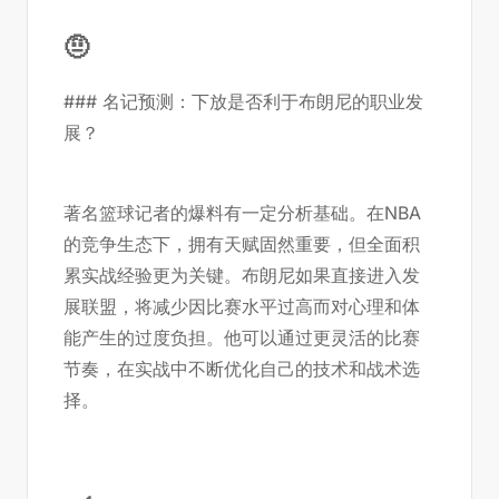
🤨
### 名记预测：下放是否利于布朗尼的职业发
展？
著名篮球记者的爆料有一定分析基础。在NBA
的竞争生态下，拥有天赋固然重要，但全面积
累实战经验更为关键。布朗尼如果直接进入发
展联盟，将减少因比赛水平过高而对心理和体
能产生的过度负担。他可以通过更灵活的比赛
节奏，在实战中不断优化自己的技术和战术选
择。