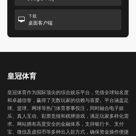
下载
桌面客户端
皇冠体育
皇冠体育作为国际顶尖的综合娱乐平台，凭借全球知名度
和卓越信誉，赢得了无数玩家的信赖与喜爱。平台涵盖足
球、篮球、网球等热门体育赛事投注，同时融合电子娱
乐、真人互动、彩票竞猜和棋牌游戏，满足玩家多样化需
求。网站拥有高度安全的金融体系，支持银行卡、支付
宝、微信及虚拟币等多种出入款方式，确保资金操作便捷