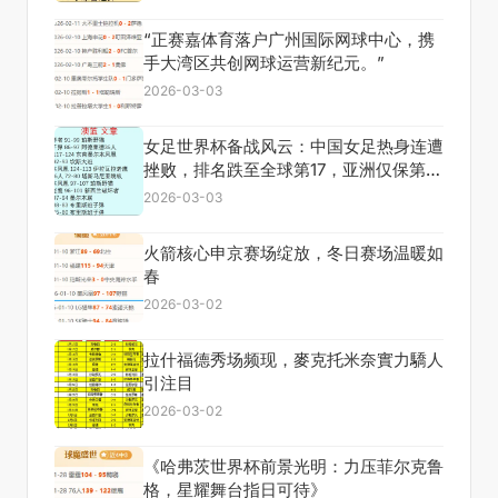
“正赛嘉体育落户广州国际网球中心，携
手大湾区共创网球运营新纪元。”
2026-03-03
女足世界杯备战风云：中国女足热身连遭
挫败，排名跌至全球第17，亚洲仅保第4
位！
2026-03-03
火箭核心申京赛场绽放，冬日赛场温暖如
春
2026-03-02
拉什福德秀场频现，麥克托米奈實力驕人
引注目
2026-03-02
《哈弗茨世界杯前景光明：力压菲尔克鲁
格，星耀舞台指日可待》