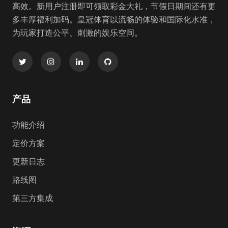
高效。新用户注册即可领取彩金大礼，节假日期间还有更
多丰厚福利加码。皇冠体育以流畅的体验和国际化水准，
为玩家打造公平、刺激的娱乐空间。
产品
功能介绍
定价方案
更新日志
路线图
第三方集成