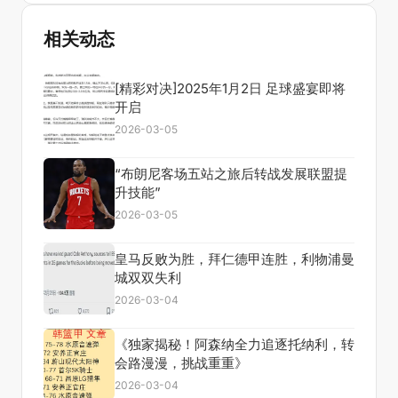
相关动态
[精彩对决]2025年1月2日 足球盛宴即将
开启
2026-03-05
“布朗尼客场五站之旅后转战发展联盟提
升技能”
2026-03-05
皇马反败为胜，拜仁德甲连胜，利物浦曼
城双双失利
2026-03-04
《独家揭秘！阿森纳全力追逐托纳利，转
会路漫漫，挑战重重》
2026-03-04