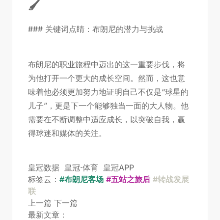
🖌️
### 关键词点睛：布朗尼的潜力与挑战
布朗尼的职业旅程中迈出的这一重要步伐，将
为他打开一个更大的成长空间。然而，这也意
味着他必须更加努力地证明自己不仅是“球星的
儿子”，更是下一个能够独当一面的大人物。他
需要在不断调整中适应成长，以突破自我，赢
得球迷和媒体的关注。
皇冠数据
皇冠·体育
皇冠APP
标签云：
#布朗尼客场
#五站之旅后
#转战发展
联
上一篇
下一篇
最新文章：