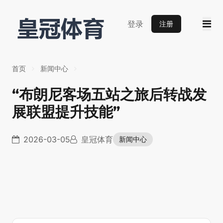
登录
注册
首页
新闻中心
“布朗尼客场五站之旅后转战发
展联盟提升技能”
2026-03-05
皇冠体育
新闻中心